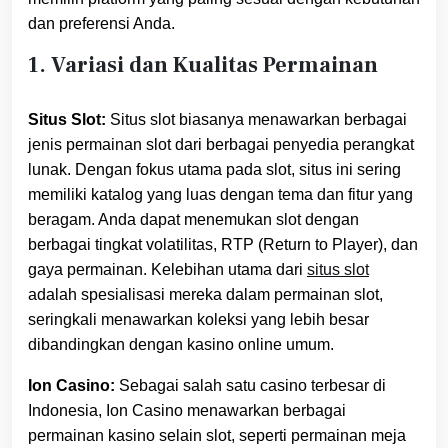
dan preferensi Anda.
1. Variasi dan Kualitas Permainan
Situs Slot:
Situs slot biasanya menawarkan berbagai
jenis permainan slot dari berbagai penyedia perangkat
lunak. Dengan fokus utama pada slot, situs ini sering
memiliki katalog yang luas dengan tema dan fitur yang
beragam. Anda dapat menemukan slot dengan
berbagai tingkat volatilitas, RTP (Return to Player), dan
gaya permainan. Kelebihan utama dari
situs slot
adalah spesialisasi mereka dalam permainan slot,
seringkali menawarkan koleksi yang lebih besar
dibandingkan dengan kasino online umum.
Ion Casino:
Sebagai salah satu casino terbesar di
Indonesia, Ion Casino menawarkan berbagai
permainan kasino selain slot, seperti permainan meja