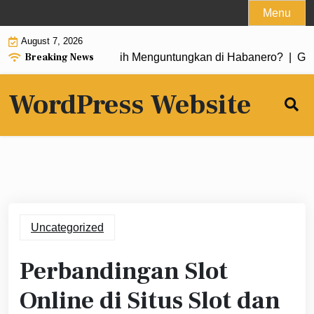
Skip
Menu
to
August 7, 2026
content
Breaking News
s Auto Spin: Mana Lebih Menguntungkan di Habanero? |
Gamepl
WordPress Website
Uncategorized
Perbandingan Slot
Online di Situs Slot dan