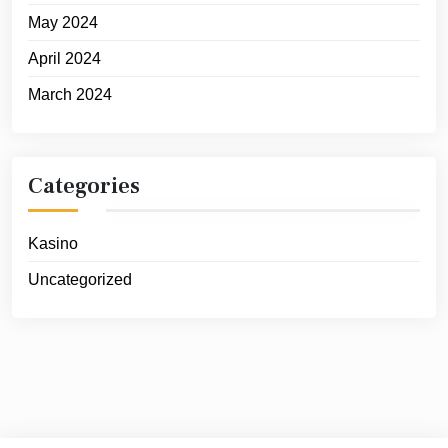
May 2024
April 2024
March 2024
Categories
Kasino
Uncategorized