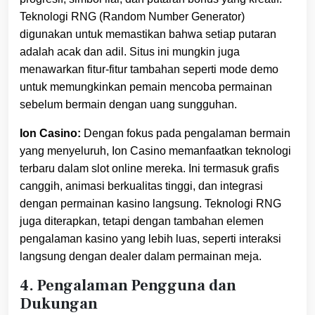
Teknologi RNG (Random Number Generator)
digunakan untuk memastikan bahwa setiap putaran
adalah acak dan adil. Situs ini mungkin juga
menawarkan fitur-fitur tambahan seperti mode demo
untuk memungkinkan pemain mencoba permainan
sebelum bermain dengan uang sungguhan.
Ion Casino:
Dengan fokus pada pengalaman bermain
yang menyeluruh, Ion Casino memanfaatkan teknologi
terbaru dalam slot online mereka. Ini termasuk grafis
canggih, animasi berkualitas tinggi, dan integrasi
dengan permainan kasino langsung. Teknologi RNG
juga diterapkan, tetapi dengan tambahan elemen
pengalaman kasino yang lebih luas, seperti interaksi
langsung dengan dealer dalam permainan meja.
4. Pengalaman Pengguna dan
Dukungan