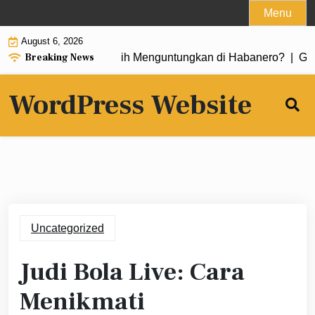
Skip
Menu
to
August 6, 2026
content
Breaking News
 Auto Spin: Mana Lebih Menguntungkan di Habanero? |
Gamepl
WordPress Website
Uncategorized
Judi Bola Live: Cara
Menikmati