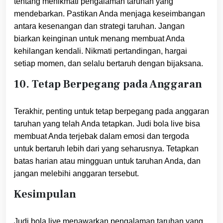
tentang menikmati pengalaman taruhan yang
mendebarkan. Pastikan Anda menjaga keseimbangan
antara kesenangan dan strategi taruhan. Jangan
biarkan keinginan untuk menang membuat Anda
kehilangan kendali. Nikmati pertandingan, hargai
setiap momen, dan selalu bertaruh dengan bijaksana.
10. Tetap Berpegang pada Anggaran
Terakhir, penting untuk tetap berpegang pada anggaran
taruhan yang telah Anda tetapkan. Judi bola live bisa
membuat Anda terjebak dalam emosi dan tergoda
untuk bertaruh lebih dari yang seharusnya. Tetapkan
batas harian atau mingguan untuk taruhan Anda, dan
jangan melebihi anggaran tersebut.
Kesimpulan
Judi bola live menawarkan pengalaman taruhan yang