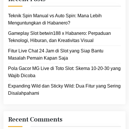
Teknik Spin Manual vs Auto Spin: Mana Lebih
Menguntungkan di Habanero?
Gameplay Slot betwin188 x Habanero: Perpaduan
Teknologi, Hiburan, dan Kreativitas Visual
Fitur Live Chat 24 Jam di Slot yang Siap Bantu
Masalah Pemain Kapan Saja
Pola Gacor MG Live di Toto Slot: Skema 10-20-30 yang
Wajib Dicoba
Expanding Wild dan Sticky Wild: Dua Fitur yang Sering
Disalahpahami
Recent Comments