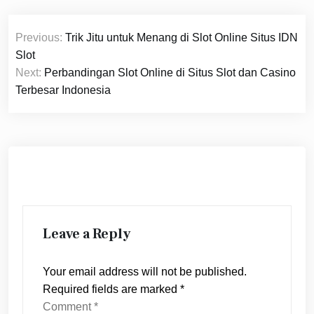
Post
Previous:
Trik Jitu untuk Menang di Slot Online Situs IDN
navigation
Slot
Next:
Perbandingan Slot Online di Situs Slot dan Casino
Terbesar Indonesia
Leave a Reply
Your email address will not be published.
Required fields are marked
*
Comment
*