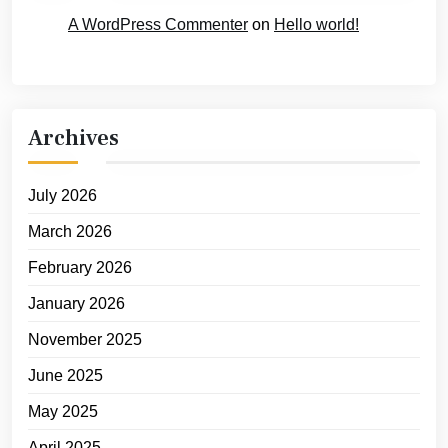
A WordPress Commenter
on
Hello world!
Archives
July 2026
March 2026
February 2026
January 2026
November 2025
June 2025
May 2025
April 2025