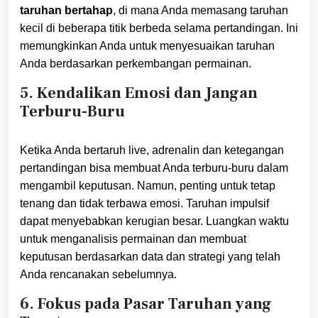
taruhan bertahap
, di mana Anda memasang taruhan
kecil di beberapa titik berbeda selama pertandingan. Ini
memungkinkan Anda untuk menyesuaikan taruhan
Anda berdasarkan perkembangan permainan.
5. Kendalikan Emosi dan Jangan
Terburu-Buru
Ketika Anda bertaruh live, adrenalin dan ketegangan
pertandingan bisa membuat Anda terburu-buru dalam
mengambil keputusan. Namun, penting untuk tetap
tenang dan tidak terbawa emosi. Taruhan impulsif
dapat menyebabkan kerugian besar. Luangkan waktu
untuk menganalisis permainan dan membuat
keputusan berdasarkan data dan strategi yang telah
Anda rencanakan sebelumnya.
6. Fokus pada Pasar Taruhan yang