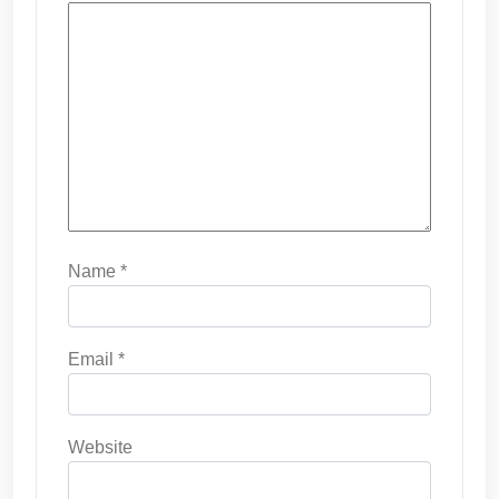
Name
*
Email
*
Website