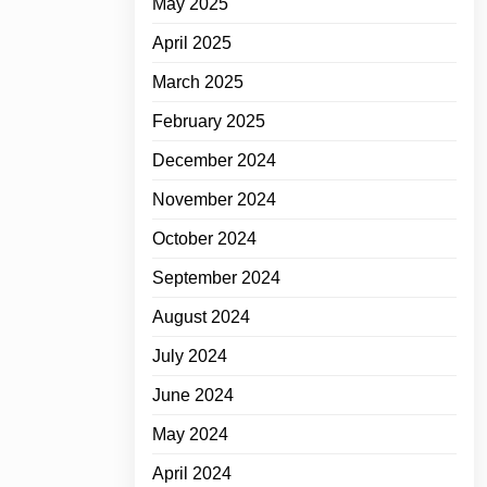
May 2025
April 2025
March 2025
February 2025
December 2024
November 2024
October 2024
September 2024
August 2024
July 2024
June 2024
May 2024
April 2024