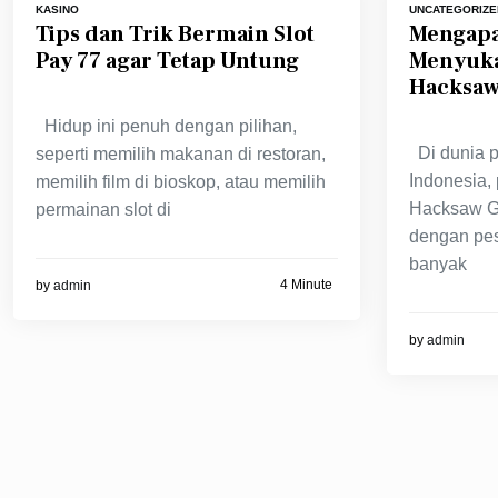
KASINO
UNCATEGORIZE
Tips dan Trik Bermain Slot
Mengapa
Pay 77 agar Tetap Untung
Menyuka
Hacksaw
Hidup ini penuh dengan pilihan,
Di dunia pe
seperti memilih makanan di restoran,
Indonesia, 
memilih film di bioskop, atau memilih
Hacksaw G
permainan slot di
dengan pes
banyak
4 Minute
by
admin
by
admin