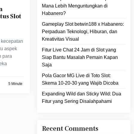
Mana Lebih Menguntungkan di
n
Habanero?
tus Slot
Gameplay Slot betwin188 x Habanero:
Perpaduan Teknologi, Hiburan, dan
Kreativitas Visual
, kecepatan
tu aspek
Fitur Live Chat 24 Jam di Slot yang
h para
Siap Bantu Masalah Pemain Kapan
eka
Saja
Pola Gacor MG Live di Toto Slot:
Skema 10-20-30 yang Wajib Dicoba
5 Minute
Expanding Wild dan Sticky Wild: Dua
Fitur yang Sering Disalahpahami
Recent Comments