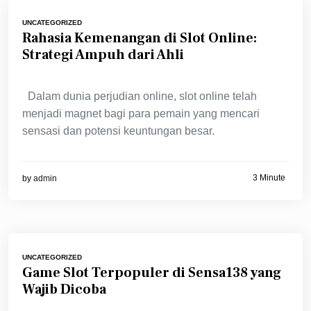
UNCATEGORIZED
Rahasia Kemenangan di Slot Online:
Strategi Ampuh dari Ahli
Dalam dunia perjudian online, slot online telah
menjadi magnet bagi para pemain yang mencari
sensasi dan potensi keuntungan besar.
3 Minute
by
admin
UNCATEGORIZED
Game Slot Terpopuler di Sensa138 yang
Wajib Dicoba