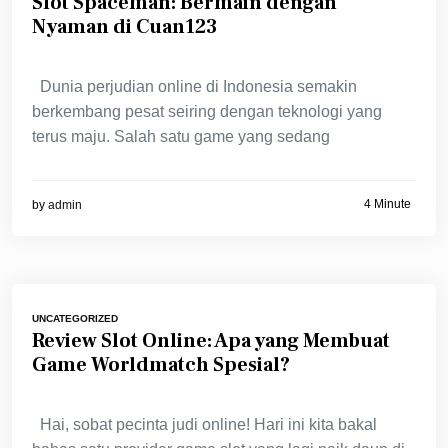
Slot Spaceman: Bermain dengan
Nyaman di Cuan123
Dunia perjudian online di Indonesia semakin
berkembang pesat seiring dengan teknologi yang
terus maju. Salah satu game yang sedang
4 Minute
by
admin
UNCATEGORIZED
Review Slot Online: Apa yang Membuat
Game Worldmatch Spesial?
Hai, sobat pecinta judi online! Hari ini kita bakal