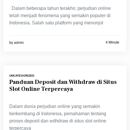
Dalam beberapa tahun terakhir, perjudian online
telah menjadi fenomena yang semakin populer di
Indonesia. Salah satu platform yang menonjol
4 Minute
by
admin
UNCATEGORIZED
Panduan Deposit dan Withdraw di Situs
Slot Online Terpercaya
Dalam dunia perjudian online yang semakin
berkembang di Indonesia, pemahaman tentang
proses deposit dan withdraw di situs slot online
terpercaya