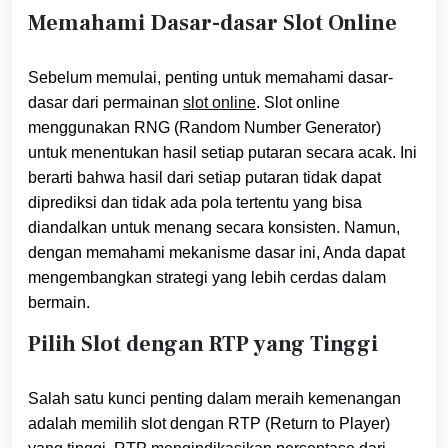
Memahami Dasar-dasar Slot Online
Sebelum memulai, penting untuk memahami dasar-
dasar dari permainan
slot online
. Slot online
menggunakan RNG (Random Number Generator)
untuk menentukan hasil setiap putaran secara acak. Ini
berarti bahwa hasil dari setiap putaran tidak dapat
diprediksi dan tidak ada pola tertentu yang bisa
diandalkan untuk menang secara konsisten. Namun,
dengan memahami mekanisme dasar ini, Anda dapat
mengembangkan strategi yang lebih cerdas dalam
bermain.
Pilih Slot dengan RTP yang Tinggi
Salah satu kunci penting dalam meraih kemenangan
adalah memilih slot dengan RTP (Return to Player)