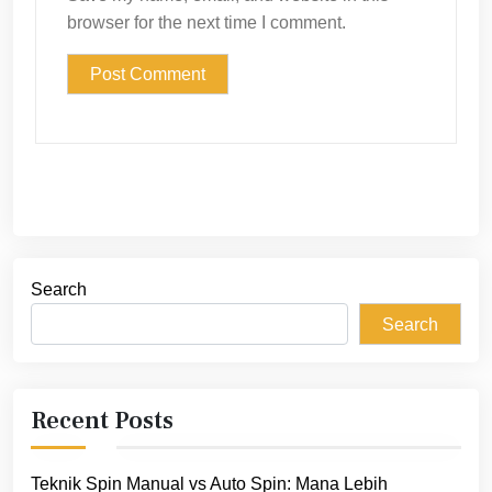
browser for the next time I comment.
Search
Search
Recent Posts
Teknik Spin Manual vs Auto Spin: Mana Lebih