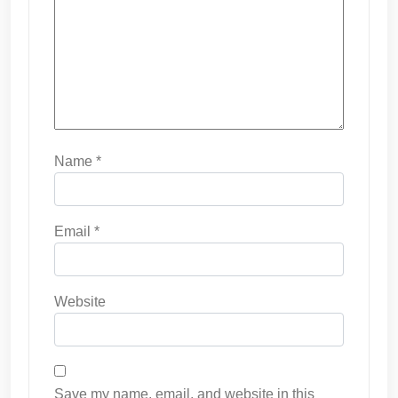
Name
*
Email
*
Website
Save my name, email, and website in this