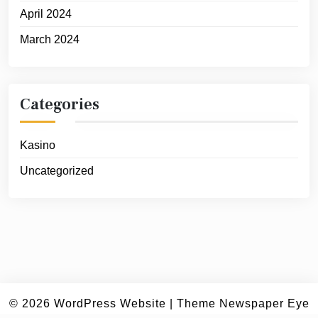
April 2024
March 2024
Categories
Kasino
Uncategorized
© 2026
WordPress Website
|
Theme Newspaper Eye