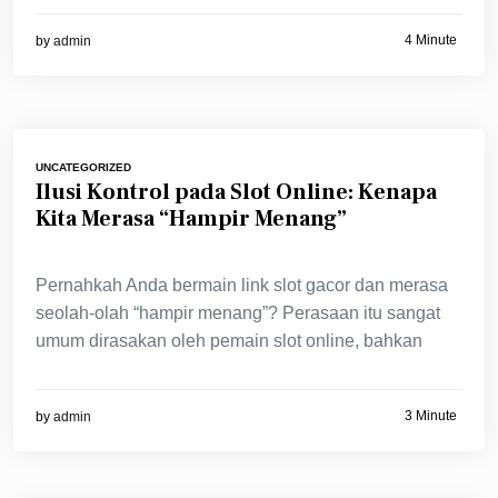
4 Minute
by
admin
UNCATEGORIZED
Ilusi Kontrol pada Slot Online: Kenapa
Kita Merasa “Hampir Menang”
Pernahkah Anda bermain link slot gacor dan merasa
seolah-olah “hampir menang”? Perasaan itu sangat
umum dirasakan oleh pemain slot online, bahkan
3 Minute
by
admin