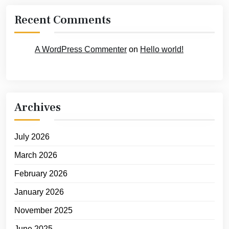
Recent Comments
A WordPress Commenter
on
Hello world!
Archives
July 2026
March 2026
February 2026
January 2026
November 2025
June 2025