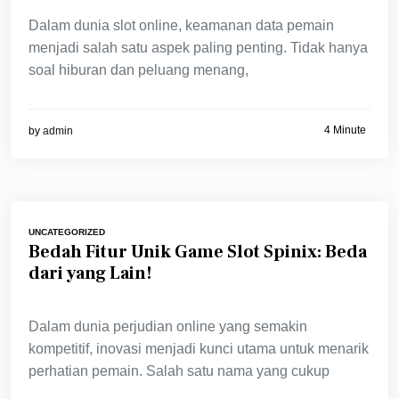
Dalam dunia slot online, keamanan data pemain
menjadi salah satu aspek paling penting. Tidak hanya
soal hiburan dan peluang menang,
4 Minute
by
admin
UNCATEGORIZED
Bedah Fitur Unik Game Slot Spinix: Beda
dari yang Lain!
Dalam dunia perjudian online yang semakin
kompetitif, inovasi menjadi kunci utama untuk menarik
perhatian pemain. Salah satu nama yang cukup