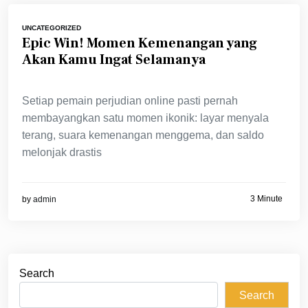
UNCATEGORIZED
Epic Win! Momen Kemenangan yang
Akan Kamu Ingat Selamanya
Setiap pemain perjudian online pasti pernah
membayangkan satu momen ikonik: layar menyala
terang, suara kemenangan menggema, dan saldo
melonjak drastis
3 Minute
by
admin
Search
Search