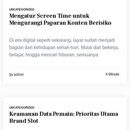
UNCATEGORIZED
Mengatur Screen Time untuk
Mengurangi Paparan Konten Berisiko
Di era digital seperti sekarang, layar sudah menjadi
bagian dari kehidupan sehari-hari. Mulai dari bekerja,
belajar, hingga mencari hiburan, semuanya
4 Minute
by
admin
UNCATEGORIZED
Keamanan Data Pemain: Prioritas Utama
Brand Slot