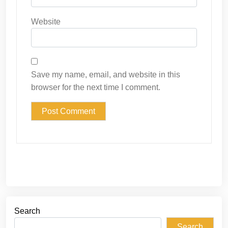
Website
Save my name, email, and website in this
browser for the next time I comment.
Search
Search