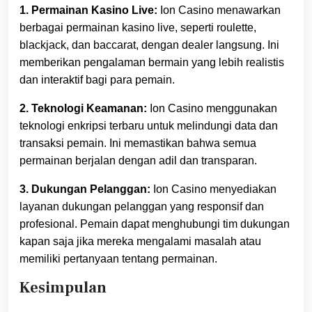
1. Permainan Kasino Live:
Ion Casino menawarkan
berbagai permainan kasino live, seperti roulette,
blackjack, dan baccarat, dengan dealer langsung. Ini
memberikan pengalaman bermain yang lebih realistis
dan interaktif bagi para pemain.
2. Teknologi Keamanan:
Ion Casino menggunakan
teknologi enkripsi terbaru untuk melindungi data dan
transaksi pemain. Ini memastikan bahwa semua
permainan berjalan dengan adil dan transparan.
3. Dukungan Pelanggan:
Ion Casino menyediakan
layanan dukungan pelanggan yang responsif dan
profesional. Pemain dapat menghubungi tim dukungan
kapan saja jika mereka mengalami masalah atau
memiliki pertanyaan tentang permainan.
Kesimpulan