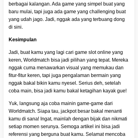
berbagai kalangan. Ada game yang simpel buat yang
baru mulai, tapi juga ada game yang challenging buat
yang udah jago. Jadi, nggak ada yang terbuang dong
di sini.
Kesimpulan
Jadi, buat kamu yang lagi cari game slot online yang
keren, Worldmatch bisa jadi pilihan yang tepat. Mereka
nggak cuma menawarkan visual yang memukau dan
fitur-fitur keren, tapi juga pengalaman bermain yang
nggak bakal bikin kamu nyesel. Serius deh, setelah
coba main, bisa jadi kamu bakal ketagihan kayak gue!
Yuk, langsung aja coba mainin game-game dari
Worldmatch. Siapa tau, jackpot besar bakal menanti
kamu di sana! Ingat, mainlah dengan bijak dan nikmati
setiap momen serunya. Semoga artikel ini bisa jadi
referensi yang berguna buat kamu. Selamat mencoba