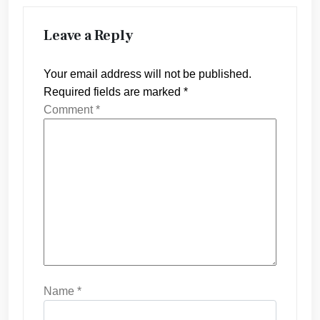
Leave a Reply
Your email address will not be published.
Required fields are marked
*
Comment
*
Name
*