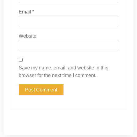
Email
*
Website
Save my name, email, and website in this
browser for the next time I comment.