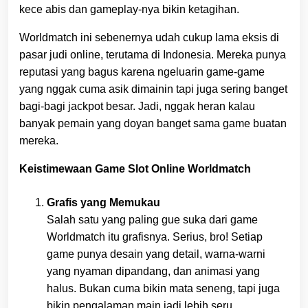
kece abis dan gameplay-nya bikin ketagihan.
Worldmatch ini sebenernya udah cukup lama eksis di
pasar judi online, terutama di Indonesia. Mereka punya
reputasi yang bagus karena ngeluarin game-game
yang nggak cuma asik dimainin tapi juga sering banget
bagi-bagi jackpot besar. Jadi, nggak heran kalau
banyak pemain yang doyan banget sama game buatan
mereka.
Keistimewaan Game Slot Online Worldmatch
Grafis yang Memukau
Salah satu yang paling gue suka dari game
Worldmatch itu grafisnya. Serius, bro! Setiap
game punya desain yang detail, warna-warni
yang nyaman dipandang, dan animasi yang
halus. Bukan cuma bikin mata seneng, tapi juga
bikin pengalaman main jadi lebih seru.