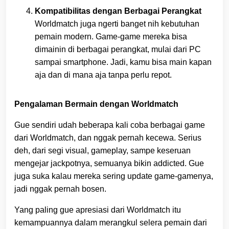
Kompatibilitas dengan Berbagai Perangkat
Worldmatch juga ngerti banget nih kebutuhan
pemain modern. Game-game mereka bisa
dimainin di berbagai perangkat, mulai dari PC
sampai smartphone. Jadi, kamu bisa main kapan
aja dan di mana aja tanpa perlu repot.
Pengalaman Bermain dengan Worldmatch
Gue sendiri udah beberapa kali coba berbagai game
dari Worldmatch, dan nggak pernah kecewa. Serius
deh, dari segi visual, gameplay, sampe keseruan
mengejar jackpotnya, semuanya bikin addicted. Gue
juga suka kalau mereka sering update game-gamenya,
jadi nggak pernah bosen.
Yang paling gue apresiasi dari Worldmatch itu
kemampuannya dalam merangkul selera pemain dari