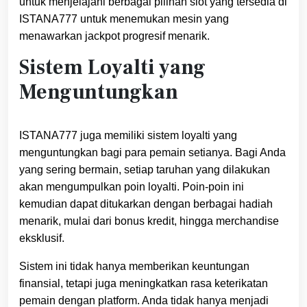
untuk menjelajahi berbagai pilihan slot yang tersedia di
ISTANA777 untuk menemukan mesin yang
menawarkan jackpot progresif menarik.
Sistem Loyalti yang
Menguntungkan
ISTANA777 juga memiliki sistem loyalti yang
menguntungkan bagi para pemain setianya. Bagi Anda
yang sering bermain, setiap taruhan yang dilakukan
akan mengumpulkan poin loyalti. Poin-poin ini
kemudian dapat ditukarkan dengan berbagai hadiah
menarik, mulai dari bonus kredit, hingga merchandise
eksklusif.
Sistem ini tidak hanya memberikan keuntungan
finansial, tetapi juga meningkatkan rasa keterikatan
pemain dengan platform. Anda tidak hanya menjadi