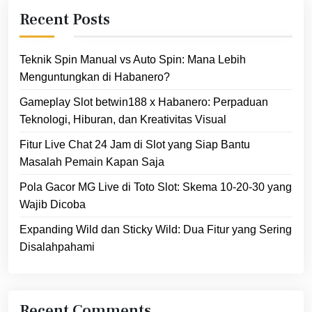
Recent Posts
Teknik Spin Manual vs Auto Spin: Mana Lebih
Menguntungkan di Habanero?
Gameplay Slot betwin188 x Habanero: Perpaduan
Teknologi, Hiburan, dan Kreativitas Visual
Fitur Live Chat 24 Jam di Slot yang Siap Bantu
Masalah Pemain Kapan Saja
Pola Gacor MG Live di Toto Slot: Skema 10-20-30 yang
Wajib Dicoba
Expanding Wild dan Sticky Wild: Dua Fitur yang Sering
Disalahpahami
Recent Comments