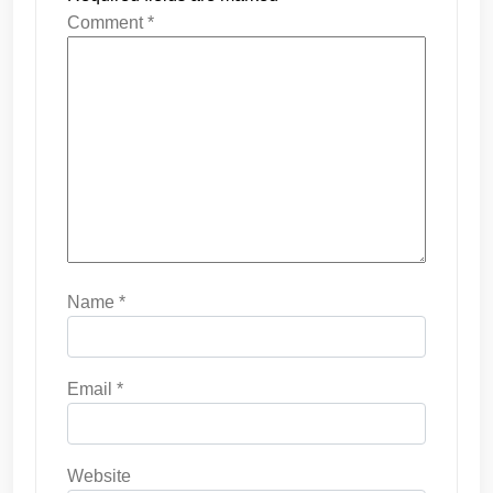
Comment
*
Name
*
Email
*
Website