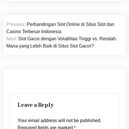
Post
Previous:
Perbandingan Slot Online di Situs Slot dan
navigation
Casino Terbesar Indonesia
Next:
Slot Gacor dengan Volatilitas Tinggi vs. Rendah:
Mana yang Lebih Baik di Situs Slot Gacor?
Leave a Reply
Your email address will not be published.
Required fields are marked
*