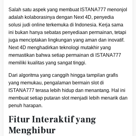
Salah satu aspek yang membuat ISTANA777 menonjol
adalah kolaborasinya dengan Next 4D, penyedia
solusi judi online terkemuka di Indonesia. Kerja sama
ini bukan hanya sebatas penyediaan permainan, tetapi
juga menciptakan lingkungan yang aman dan inovatif.
Next 4D menghadirkan teknologi mutakhir yang
memastikan bahwa setiap permainan di ISTANA777
memiliki kualitas yang sangat tinggi.
Dari algoritma yang canggih hingga tampilan grafis
yang memukau, pengalaman bermain slot di
ISTANA777 terasa lebih hidup dan menantang. Hal ini
membuat setiap putaran slot menjadi lebih menarik dan
penuh harapan.
Fitur Interaktif yang
Menghibur