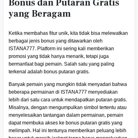
Bonus dan Putaran Gratis
yang Beragam
Ketika membahas fitur unik, kita tidak bisa melewatkan
berbagai jenis bonus yang ditawarkan oleh
ISTANA777. Platform ini sering kali memberikan
promosi yang tidak hanya menarik, tetapi juga
bermanfaat bagi pemain. Salah satu yang paling
terkenal adalah bonus putaran gratis.
Banyak pemain yang mungkin tidak menyadari bahwa
beberapa permainan di ISTANA777 menyediakan
lebih dari satu cara untuk mendapatkan putaran gratis.
Misalnya, dengan mengumpulkan simbol tertentu atau
menyelesaikan tantangan dalam permainan, pemain
dapat membuka akses ke bonus putaran gratis yang
melimpah. Hal ini tentunya memberikan peluang lebih