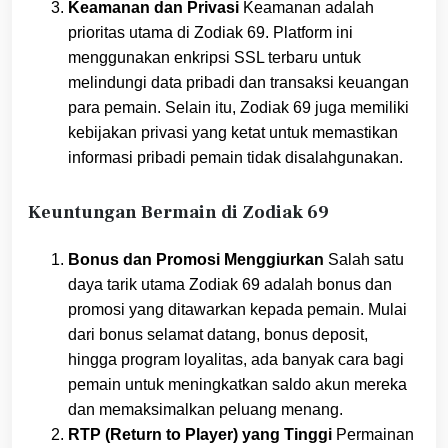
Keamanan dan Privasi
Keamanan adalah
prioritas utama di Zodiak 69. Platform ini
menggunakan enkripsi SSL terbaru untuk
melindungi data pribadi dan transaksi keuangan
para pemain. Selain itu, Zodiak 69 juga memiliki
kebijakan privasi yang ketat untuk memastikan
informasi pribadi pemain tidak disalahgunakan.
Keuntungan Bermain di Zodiak 69
Bonus dan Promosi Menggiurkan
Salah satu
daya tarik utama Zodiak 69 adalah bonus dan
promosi yang ditawarkan kepada pemain. Mulai
dari bonus selamat datang, bonus deposit,
hingga program loyalitas, ada banyak cara bagi
pemain untuk meningkatkan saldo akun mereka
dan memaksimalkan peluang menang.
RTP (Return to Player) yang Tinggi
Permainan