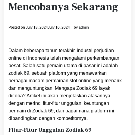
Mencobanya Sekarang
Posted on
July 18, 2024
July 10, 2024
by
admin
Dalam beberapa tahun terakhir, industri perjudian
online di Indonesia telah mengalami perkembangan
pesat. Salah satu pemain utama di pasar ini adalah
zodiak 69
, sebuah platform yang menawarkan
berbagai macam permainan slot online yang menarik
dan menguntungkan. Mengapa Zodiak 69 layak
dicoba? Artikel ini akan menjelaskan alasannya
dengan merinci fitur-fitur unggulan, keuntungan
bermain di Zodiak 69, dan bagaimana platform ini
dibandingkan dengan kompetitornya.
Fitur-Fitur Unggulan Zodiak 69