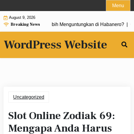
Skip
Menu
to
August 9, 2026
content
Breaking News
vs Auto Spin: Mana Lebih Menguntungkan di Habanero? |
Game
WordPress Website
Uncategorized
Slot Online Zodiak 69:
Mengapa Anda Harus