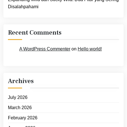
Disalahpahami
Recent Comments
A WordPress Commenter
on
Hello world!
Archives
July 2026
March 2026
February 2026