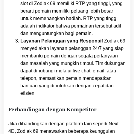
slot di Zodiak 69 memiliki RTP yang tinggi, yang
berarti pemain memiliki peluang lebih besar
untuk memenangkan hadiah. RTP yang tinggi
adalah indikator bahwa permainan tersebut adil
dan menguntungkan bagi pemain.
Layanan Pelanggan yang Responsif
Zodiak 69
menyediakan layanan pelanggan 24/7 yang siap
membantu pemain dengan segala pertanyaan
dan masalah yang mungkin timbul. Tim dukungan
dapat dihubungi melalui live chat, email, atau
telepon, memastikan pemain mendapatkan
bantuan yang dibutuhkan dengan cepat dan
efisien.
Perbandingan dengan Kompetitor
Jika dibandingkan dengan platform lain seperti Next
4D, Zodiak 69 menawarkan beberapa keunggulan