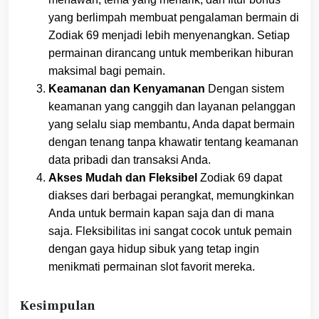
yang berlimpah membuat pengalaman bermain di
Zodiak 69 menjadi lebih menyenangkan. Setiap
permainan dirancang untuk memberikan hiburan
maksimal bagi pemain.
Keamanan dan Kenyamanan
Dengan sistem
keamanan yang canggih dan layanan pelanggan
yang selalu siap membantu, Anda dapat bermain
dengan tenang tanpa khawatir tentang keamanan
data pribadi dan transaksi Anda.
Akses Mudah dan Fleksibel
Zodiak 69 dapat
diakses dari berbagai perangkat, memungkinkan
Anda untuk bermain kapan saja dan di mana
saja. Fleksibilitas ini sangat cocok untuk pemain
dengan gaya hidup sibuk yang tetap ingin
menikmati permainan slot favorit mereka.
Kesimpulan