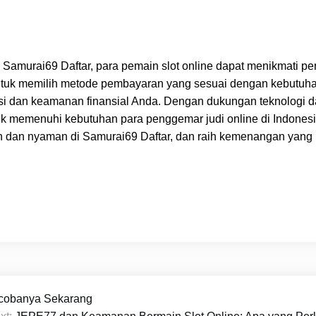
 Samurai69 Daftar, para pemain slot online dapat menikmati 
untuk memilih metode pembayaran yang sesuai dengan kebutuh
si dan keamanan finansial Anda. Dengan dukungan teknologi dar
k memenuhi kebutuhan para penggemar judi online di Indonesia
an dan nyaman di Samurai69 Daftar, dan raih kemenangan yang
ncobanya Sekarang