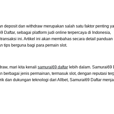
 deposit dan withdraw merupakan salah satu faktor penting y
ftar, sebagai platform judi online terpercaya di Indonesia,
ansaksi ini. Artikel ini akan membahas secara detail panduan 
n tips berguna bagi para pemain slot.
aw, mari kita kenali
samurai69 daftar
lebih dalam. Samurai69 D
n berbagai jenis permainan, termasuk slot, dengan reputasi te
ik dan dukungan teknologi dari Allbet, Samurai69 Daftar menjad