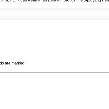
xt:
JEPE77 dan Keamanan Bermain Slot Online: Apa yang Perl
lds are marked
*