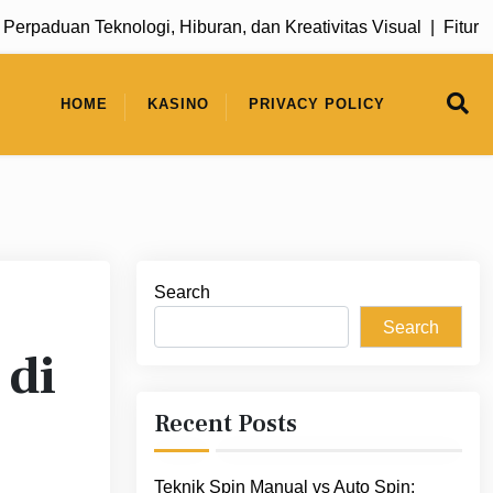
aduan Teknologi, Hiburan, dan Kreativitas Visual |
Fitur Liv
HOME
KASINO
PRIVACY POLICY
Search
Search
 di
Recent Posts
Teknik Spin Manual vs Auto Spin: