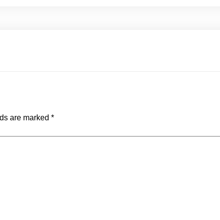
lds are marked
*