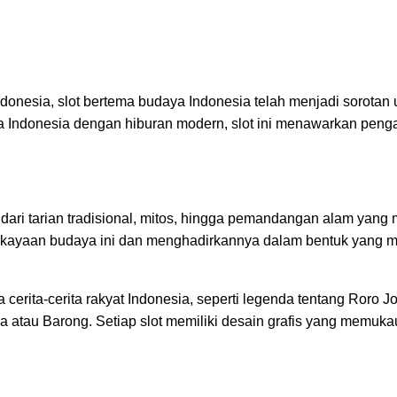
donesia, slot bertema budaya Indonesia telah menjadi sorotan
a Indonesia dengan hiburan modern, slot ini menawarkan pen
dari tarian tradisional, mitos, hingga pemandangan alam yan
kekayaan budaya ini dan menghadirkannya dalam bentuk yang m
cerita-cerita rakyat Indonesia, seperti legenda tentang Roro 
a atau Barong. Setiap slot memiliki desain grafis yang memuk