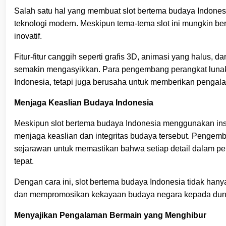
Salah satu hal yang membuat slot bertema budaya Indones
teknologi modern. Meskipun tema-tema slot ini mungkin b
inovatif.
Fitur-fitur canggih seperti grafis 3D, animasi yang halus, 
semakin mengasyikkan. Para pengembang perangkat lunak j
Indonesia, tetapi juga berusaha untuk memberikan pengal
Menjaga Keaslian Budaya Indonesia
Meskipun slot bertema budaya Indonesia menggunakan insp
menjaga keaslian dan integritas budaya tersebut. Pengemb
sejarawan untuk memastikan bahwa setiap detail dalam p
tepat.
Dengan cara ini, slot bertema budaya Indonesia tidak han
dan mempromosikan kekayaan budaya negara kepada dun
Menyajikan Pengalaman Bermain yang Menghibur