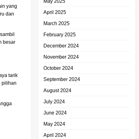
May 2025
ain yang
April 2025
eru dan
March 2025
 sambil
February 2025
n besar
December 2024
November 2024
October 2024
ya tarik
September 2024
 pilihan
August 2024
July 2024
angga
June 2024
May 2024
April 2024