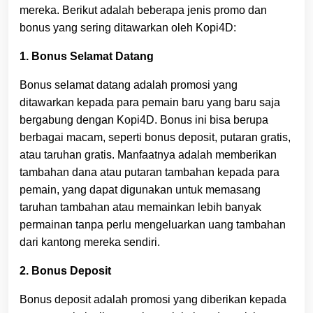
mereka. Berikut adalah beberapa jenis promo dan
bonus yang sering ditawarkan oleh Kopi4D:
1. Bonus Selamat Datang
Bonus selamat datang adalah promosi yang
ditawarkan kepada para pemain baru yang baru saja
bergabung dengan Kopi4D. Bonus ini bisa berupa
berbagai macam, seperti bonus deposit, putaran gratis,
atau taruhan gratis. Manfaatnya adalah memberikan
tambahan dana atau putaran tambahan kepada para
pemain, yang dapat digunakan untuk memasang
taruhan tambahan atau memainkan lebih banyak
permainan tanpa perlu mengeluarkan uang tambahan
dari kantong mereka sendiri.
2. Bonus Deposit
Bonus deposit adalah promosi yang diberikan kepada