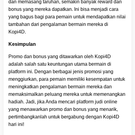
dan memasang taruhan, semakin banyak reward dan
bonus yang mereka dapatkan. Ini bisa menjadi cara
yang bagus bagi para pemain untuk mendapatkan nilai
tambahan dari pengalaman bermain mereka di
Kopi4D.
Kesimpulan
Promo dan bonus yang ditawarkan oleh Kopi4D
adalah salah satu keuntungan utama bermain di
platform ini. Dengan berbagai jenis promosi yang
menggiurkan, para pemain memiliki kesempatan untuk
meningkatkan pengalaman bermain mereka dan
memaksimalkan peluang mereka untuk memenangkan
hadiah. Jadi, jika Anda mencari platform judi online
yang menawarkan promo dan bonus yang menarik,
pertimbangkanlah untuk bergabung dengan Kopi4D
hari ini!