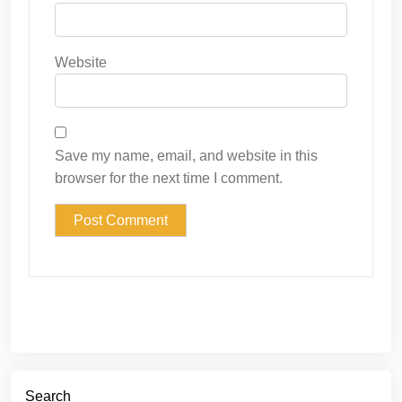
Website
Save my name, email, and website in this
browser for the next time I comment.
Search