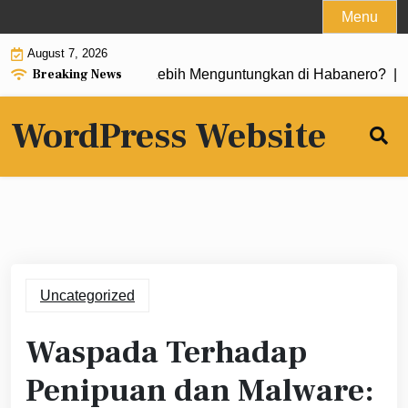
Skip
Menu
to
August 7, 2026
content
Breaking News
 vs Auto Spin: Mana Lebih Menguntungkan di Habanero? |
Gam
WordPress Website
Uncategorized
Waspada Terhadap
Penipuan dan Malware: