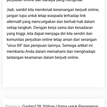
Jadi, sambil kita menikmati kesenangan berjudi online,
jangan lupa untuk tetap waspada terhadap link
alternatif yang mencurigakan dan berhati-hati dalam
setiap langkah. Dengan kerja sama dan kesadaran
yang tinggi, kita dapat menjaga diri kita sendiri dan
komunitas perjudian online tetap aman dari serangan
“virus 69” dan penipuan lainnya. Semoga artikel ini
membantu Anda dalam memahami dan menghadapi
tantangan keamanan dalam berjudi online.
Post
Previous:
Gasbro138: Pilihan Utama untuk Penggemar