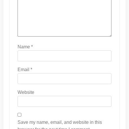
Name
*
Email
*
Website
Save my name, email, and website in this