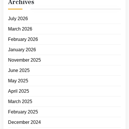
Archives
July 2026
March 2026
February 2026
January 2026
November 2025
June 2025
May 2025
April 2025
March 2025
February 2025
December 2024