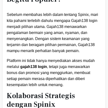
Sebelum membahas lebih dalam tentang Spinix, mari
kita pahami terlebih dahulu mengapa Gajah138 login
menjadi pilihan utama. Gajah138 menawarkan
pengalaman bermain yang aman, nyaman, dan
menyenangkan. Dengan sistem keamanan yang
terjamin dan beragam pilihan permainan, Gajah138
mampu menarik perhatian banyak pemain.
Platform ini tidak hanya menyediakan akses mudah
melalui
gajah138 login
, tetapi juga menawarkan
bonus dan promosi yang menggiurkan, membuat
setiap pemain merasa diperhatikan dan diberi
kesempatan lebih untuk menang.
Kolaborasi Strategis
dengan Spinix