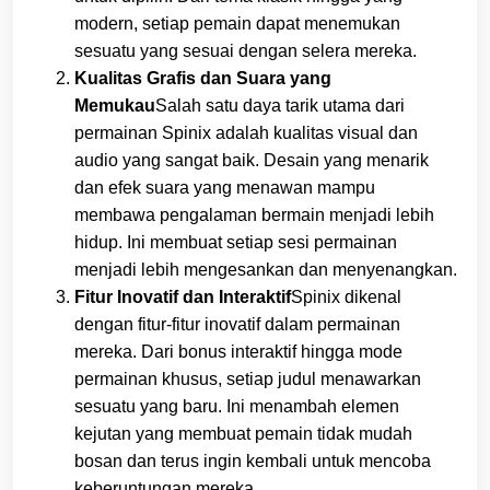
modern, setiap pemain dapat menemukan
sesuatu yang sesuai dengan selera mereka.
Kualitas Grafis dan Suara yang
Memukau
Salah satu daya tarik utama dari
permainan Spinix adalah kualitas visual dan
audio yang sangat baik. Desain yang menarik
dan efek suara yang menawan mampu
membawa pengalaman bermain menjadi lebih
hidup. Ini membuat setiap sesi permainan
menjadi lebih mengesankan dan menyenangkan.
Fitur Inovatif dan Interaktif
Spinix dikenal
dengan fitur-fitur inovatif dalam permainan
mereka. Dari bonus interaktif hingga mode
permainan khusus, setiap judul menawarkan
sesuatu yang baru. Ini menambah elemen
kejutan yang membuat pemain tidak mudah
bosan dan terus ingin kembali untuk mencoba
keberuntungan mereka.