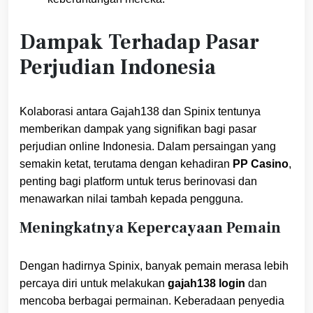
Dampak Terhadap Pasar
Perjudian Indonesia
Kolaborasi antara Gajah138 dan Spinix tentunya
memberikan dampak yang signifikan bagi pasar
perjudian online Indonesia. Dalam persaingan yang
semakin ketat, terutama dengan kehadiran
PP Casino
,
penting bagi platform untuk terus berinovasi dan
menawarkan nilai tambah kepada pengguna.
Meningkatnya Kepercayaan Pemain
Dengan hadirnya Spinix, banyak pemain merasa lebih
percaya diri untuk melakukan
gajah138 login
dan
mencoba berbagai permainan. Keberadaan penyedia