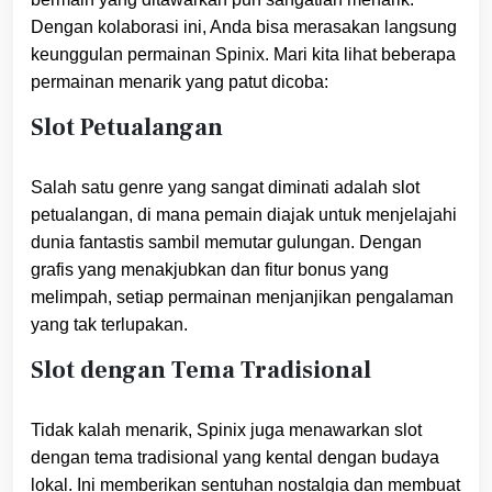
Dengan kolaborasi ini, Anda bisa merasakan langsung
keunggulan permainan Spinix. Mari kita lihat beberapa
permainan menarik yang patut dicoba:
Slot Petualangan
Salah satu genre yang sangat diminati adalah slot
petualangan, di mana pemain diajak untuk menjelajahi
dunia fantastis sambil memutar gulungan. Dengan
grafis yang menakjubkan dan fitur bonus yang
melimpah, setiap permainan menjanjikan pengalaman
yang tak terlupakan.
Slot dengan Tema Tradisional
Tidak kalah menarik, Spinix juga menawarkan slot
dengan tema tradisional yang kental dengan budaya
lokal. Ini memberikan sentuhan nostalgia dan membuat