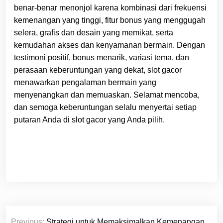
benar-benar menonjol karena kombinasi dari frekuensi
kemenangan yang tinggi, fitur bonus yang menggugah
selera, grafis dan desain yang memikat, serta
kemudahan akses dan kenyamanan bermain. Dengan
testimoni positif, bonus menarik, variasi tema, dan
perasaan keberuntungan yang dekat, slot gacor
menawarkan pengalaman bermain yang
menyenangkan dan memuaskan. Selamat mencoba,
dan semoga keberuntungan selalu menyertai setiap
putaran Anda di slot gacor yang Anda pilih.
Post
Previous:
Strategi untuk Memaksimalkan Kemenangan