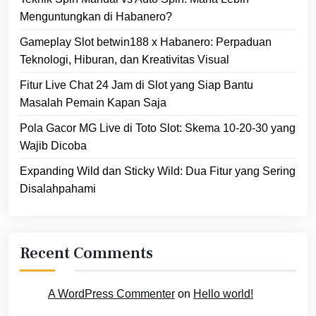
Menguntungkan di Habanero?
Gameplay Slot betwin188 x Habanero: Perpaduan
Teknologi, Hiburan, dan Kreativitas Visual
Fitur Live Chat 24 Jam di Slot yang Siap Bantu
Masalah Pemain Kapan Saja
Pola Gacor MG Live di Toto Slot: Skema 10-20-30 yang
Wajib Dicoba
Expanding Wild dan Sticky Wild: Dua Fitur yang Sering
Disalahpahami
Recent Comments
A WordPress Commenter
on
Hello world!