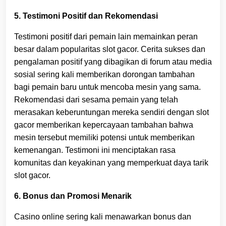
5. Testimoni Positif dan Rekomendasi
Testimoni positif dari pemain lain memainkan peran
besar dalam popularitas slot gacor. Cerita sukses dan
pengalaman positif yang dibagikan di forum atau media
sosial sering kali memberikan dorongan tambahan
bagi pemain baru untuk mencoba mesin yang sama.
Rekomendasi dari sesama pemain yang telah
merasakan keberuntungan mereka sendiri dengan slot
gacor memberikan kepercayaan tambahan bahwa
mesin tersebut memiliki potensi untuk memberikan
kemenangan. Testimoni ini menciptakan rasa
komunitas dan keyakinan yang memperkuat daya tarik
slot gacor.
6. Bonus dan Promosi Menarik
Casino online sering kali menawarkan bonus dan