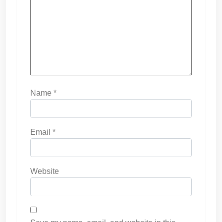
Name
*
Email
*
Website