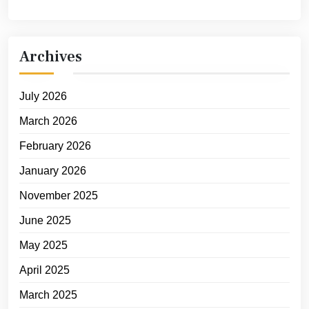
Archives
July 2026
March 2026
February 2026
January 2026
November 2025
June 2025
May 2025
April 2025
March 2025