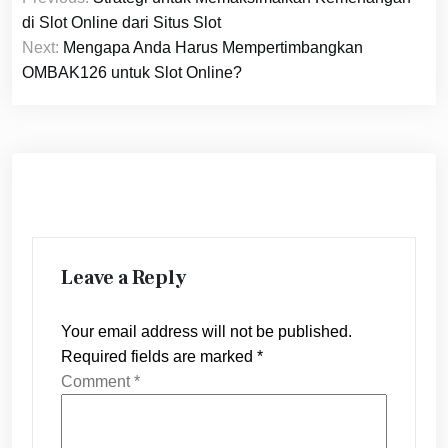
navigation
di Slot Online dari Situs Slot
Next:
Mengapa Anda Harus Mempertimbangkan
OMBAK126 untuk Slot Online?
Leave a Reply
Your email address will not be published.
Required fields are marked
*
Comment
*