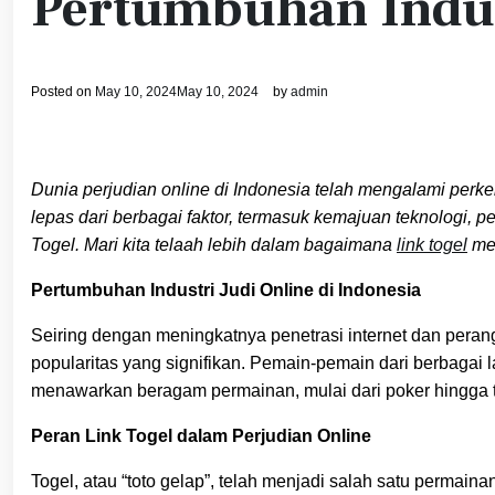
Pertumbuhan Indus
Posted on
May 10, 2024
May 10, 2024
by
admin
Dunia perjudian online di Indonesia telah mengalami perk
lepas dari berbagai faktor, termasuk kemajuan teknologi, p
Togel. Mari kita telaah lebih dalam bagaimana
link togel
mem
Pertumbuhan Industri Judi Online di Indonesia
Seiring dengan meningkatnya penetrasi internet dan perangk
popularitas yang signifikan. Pemain-pemain dari berbagai la
menawarkan beragam permainan, mulai dari poker hingga 
Peran Link Togel dalam Perjudian Online
Togel, atau “toto gelap”, telah menjadi salah satu permainan