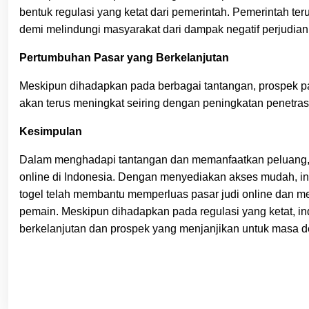
bentuk regulasi yang ketat dari pemerintah. Pemerintah teru
demi melindungi masyarakat dari dampak negatif perjudian
Pertumbuhan Pasar yang Berkelanjutan
Meskipun dihadapkan pada berbagai tantangan, prospek pas
akan terus meningkat seiring dengan peningkatan penetrasi 
Kesimpulan
Dalam menghadapi tantangan dan memanfaatkan peluang, li
online di Indonesia. Dengan menyediakan akses mudah, in
togel telah membantu memperluas pasar judi online dan 
pemain. Meskipun dihadapkan pada regulasi yang ketat, in
berkelanjutan dan prospek yang menjanjikan untuk masa 