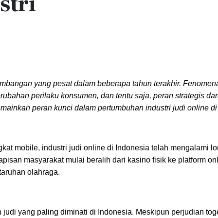
tri
embangan yang pesat dalam beberapa tahun terakhir. Fenomena 
erubahan perilaku konsumen, dan tentu saja, peran strategis dar
ainkan peran kunci dalam pertumbuhan industri judi online di
at mobile, industri judi online di Indonesia telah mengalami l
pisan masyarakat mulai beralih dari kasino fisik ke platform on
taruhan olahraga.
 judi yang paling diminati di Indonesia. Meskipun perjudian toge