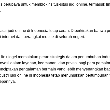
s berupaya untuk memblokir situs-situs judi online, termasuk lin
.
ar judi online di Indonesia tetap cerah. Diperkirakan bahwa 
internet dan perangkat mobile di seluruh negeri.
nk togel memainkan peran strategis dalam pertumbuhan indust
ovasi dalam layanan, keamanan, dan privasi bagi para pemainn
menciptakan pengalaman bermain yang lebih menyenangkan bag
dustri judi online di Indonesia tetap menunjukkan pertumbuhan
depannya.