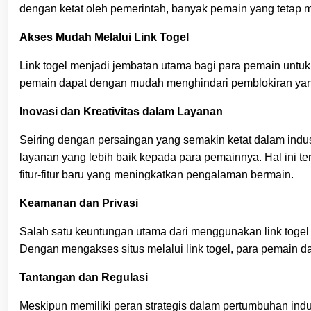
dengan ketat oleh pemerintah, banyak pemain yang tetap men
Akses Mudah Melalui Link Togel
Link togel menjadi jembatan utama bagi para pemain untuk 
pemain dapat dengan mudah menghindari pemblokiran yang d
Inovasi dan Kreativitas dalam Layanan
Seiring dengan persaingan yang semakin ketat dalam industr
layanan yang lebih baik kepada para pemainnya. Hal ini
fitur-fitur baru yang meningkatkan pengalaman bermain.
Keamanan dan Privasi
Salah satu keuntungan utama dari menggunakan link toge
Dengan mengakses situs melalui link togel, para pemain dap
Tantangan dan Regulasi
Meskipun memiliki peran strategis dalam pertumbuhan indus