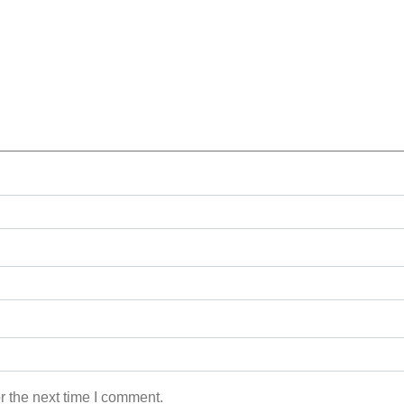
r the next time I comment.