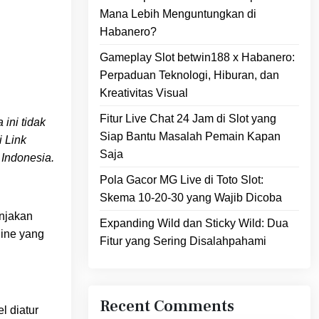
Mana Lebih Menguntungkan di
Habanero?
Gameplay Slot betwin188 x Habanero:
Perpaduan Teknologi, Hiburan, dan
Kreativitas Visual
Fitur Live Chat 24 Jam di Slot yang
ini tidak
Siap Bantu Masalah Pemain Kapan
i Link
Saja
 Indonesia.
Pola Gacor MG Live di Toto Slot:
Skema 10-20-30 yang Wajib Dicoba
onjakan
Expanding Wild dan Sticky Wild: Dua
line yang
Fitur yang Sering Disalahpahami
Recent Comments
l diatur