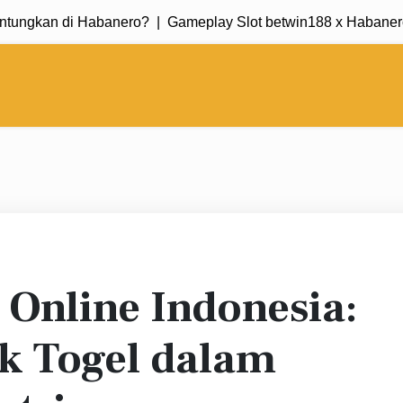
ungkan di Habanero? |
Gameplay Slot betwin188 x Habanero: Pe
 Online Indonesia:
nk Togel dalam