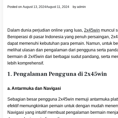
Posted on
August 13, 2024
August 11, 2024
by
admin
Dalam dunia perjudian online yang luas,
2x45win
muncul se
Beroperasi di pasar Indonesia yang penuh persaingan, 2x
dapat memenuhi kebutuhan para pemain. Namun, untuk ben
melihat ulasan dan pengalaman dari pengguna serta pandan
bermain di 2x45win dari berbagai sudut pandang, serta
lebih komprehensif.
1. Pengalaman Pengguna di 2x45win
a. Antarmuka dan Navigasi
Sebagian besar pengguna 2x45win memuji antarmuka plat
efektif memungkinkan pemain untuk dengan mudah menem
Navigasi yang intuitif membuat pengalaman bermain menja