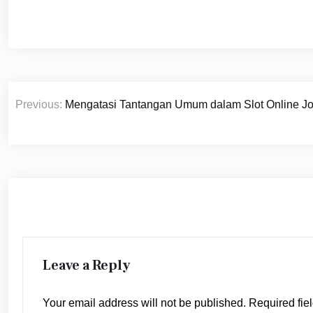
Post
Previous:
Mengatasi Tantangan Umum dalam Slot Online Jos
navigation
Leave a Reply
Your email address will not be published.
Required fie