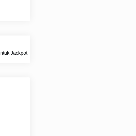
untuk Jackpot