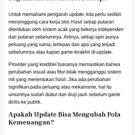
Untuk memahami pengaruh update, kita perlu sedikit
menyinggung cara kerja slot. Hasil setiap putaran
ditentukan oleh sistem acak yang bekerja independen
dari putaran sebelumnya. Artinya, setiap spin punya
peluang yang sama, terlepas dari apa yang terjadi
sebelumnya atau kapan game terakhir di-update.
Provider yang kredibel biasanya memastikan bahwa
perubahan visual atau fitur tidak mengganggu sistem
inti yang menentukan hasil. Jika ada perubahan
signifikan pada peluang atau mekanisme, hal itu
umumnya sudah diatur dan diuji jauh sebelum game
dirilis ke publik.
Apakah Update Bisa Mengubah Pola
Kemenangan?