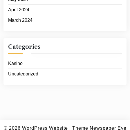
April 2024
March 2024
Categories
Kasino
Uncategorized
© 2026
WordPress Website
|
Theme Newspaper Eye