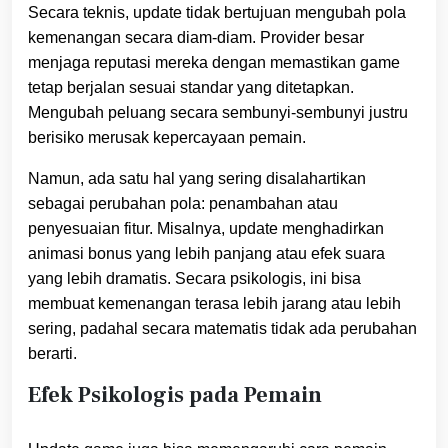
Secara teknis, update tidak bertujuan mengubah pola
kemenangan secara diam-diam. Provider besar
menjaga reputasi mereka dengan memastikan game
tetap berjalan sesuai standar yang ditetapkan.
Mengubah peluang secara sembunyi-sembunyi justru
berisiko merusak kepercayaan pemain.
Namun, ada satu hal yang sering disalahartikan
sebagai perubahan pola: penambahan atau
penyesuaian fitur. Misalnya, update menghadirkan
animasi bonus yang lebih panjang atau efek suara
yang lebih dramatis. Secara psikologis, ini bisa
membuat kemenangan terasa lebih jarang atau lebih
sering, padahal secara matematis tidak ada perubahan
berarti.
Efek Psikologis pada Pemain