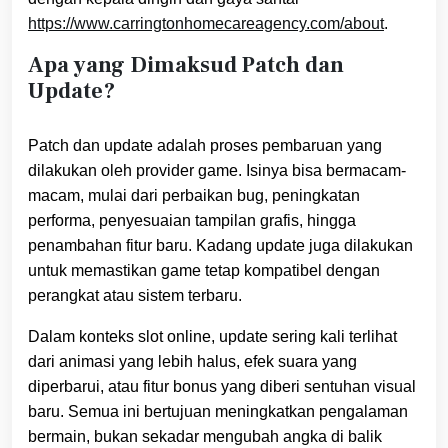
https://www.carringtonhomecareagency.com/about
.
Apa yang Dimaksud Patch dan
Update?
Patch dan update adalah proses pembaruan yang
dilakukan oleh provider game. Isinya bisa bermacam-
macam, mulai dari perbaikan bug, peningkatan
performa, penyesuaian tampilan grafis, hingga
penambahan fitur baru. Kadang update juga dilakukan
untuk memastikan game tetap kompatibel dengan
perangkat atau sistem terbaru.
Dalam konteks slot online, update sering kali terlihat
dari animasi yang lebih halus, efek suara yang
diperbarui, atau fitur bonus yang diberi sentuhan visual
baru. Semua ini bertujuan meningkatkan pengalaman
bermain, bukan sekadar mengubah angka di balik