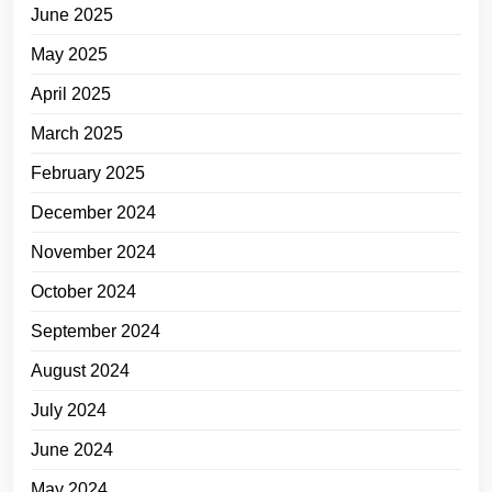
June 2025
May 2025
April 2025
March 2025
February 2025
December 2024
November 2024
October 2024
September 2024
August 2024
July 2024
June 2024
May 2024