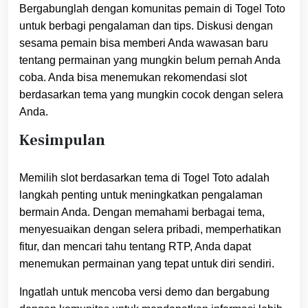
Bergabunglah dengan komunitas pemain di Togel Toto
untuk berbagi pengalaman dan tips. Diskusi dengan
sesama pemain bisa memberi Anda wawasan baru
tentang permainan yang mungkin belum pernah Anda
coba. Anda bisa menemukan rekomendasi slot
berdasarkan tema yang mungkin cocok dengan selera
Anda.
Kesimpulan
Memilih slot berdasarkan tema di Togel Toto adalah
langkah penting untuk meningkatkan pengalaman
bermain Anda. Dengan memahami berbagai tema,
menyesuaikan dengan selera pribadi, memperhatikan
fitur, dan mencari tahu tentang RTP, Anda dapat
menemukan permainan yang tepat untuk diri sendiri.
Ingatlah untuk mencoba versi demo dan bergabung