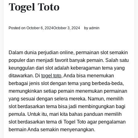
Togel Toto
Posted on
October 6, 2024
October 3, 2024
by
admin
Dalam dunia perjudian online, permainan slot semakin
populer dan menjadi favorit banyak pemain. Salah satu
keunggulan dari slot adalah keberagaman tema yang
ditawarkan. Di
togel toto
, Anda bisa menemukan
berbagai jenis slot dengan tema yang berbeda-beda,
memungkinkan setiap pemain menemukan permainan
yang sesuai dengan selera mereka. Namun, memilih
slot berdasarkan tema bisa jadi membingungkan bagi
pemula. Untuk itu, mari kita bahas panduan memilih
slot berdasarkan tema di Togel Toto agar pengalaman
bermain Anda semakin menyenangkan.