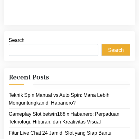
Search
Search
Recent Posts
Teknik Spin Manual vs Auto Spin: Mana Lebih
Menguntungkan di Habanero?
Gameplay Slot betwin188 x Habanero: Perpaduan
Teknologi, Hiburan, dan Kreativitas Visual
Fitur Live Chat 24 Jam di Slot yang Siap Bantu