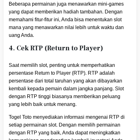
Beberapa permainan juga menawarkan mini-games
yang dapat memberikan hadiah tambahan. Dengan
memahami fitur-fitur ini, Anda bisa menentukan slot
mana yang menawarkan nilai lebih untuk waktu dan
uang Anda.
4. Cek RTP (Return to Player)
Saat memilih slot, penting untuk memperhatikan
persentase Return to Player (RTP). RTP adalah
persentase dari total taruhan yang akan dibayarkan
kembali kepada pemain dalam jangka panjang. Slot
dengan RTP tinggi biasanya memberikan peluang
yang lebih baik untuk menang.
Togel Toto menyediakan informasi mengenai RTP di
setiap permainan slot. Dengan memilih permainan
dengan RTP yang baik, Anda dapat meningkatkan