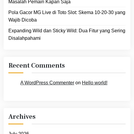
Masalah Pemain Kapan Saja
Pola Gacor MG Live di Toto Slot: Skema 10-20-30 yang
Wajib Dicoba
Expanding Wild dan Sticky Wild: Dua Fitur yang Sering
Disalahpahami
Recent Comments
A WordPress Commenter
on
Hello world!
Archives
July 2026