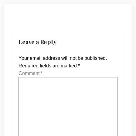
Leave a Reply
Your email address will not be published.
Required fields are marked
*
Comment
*