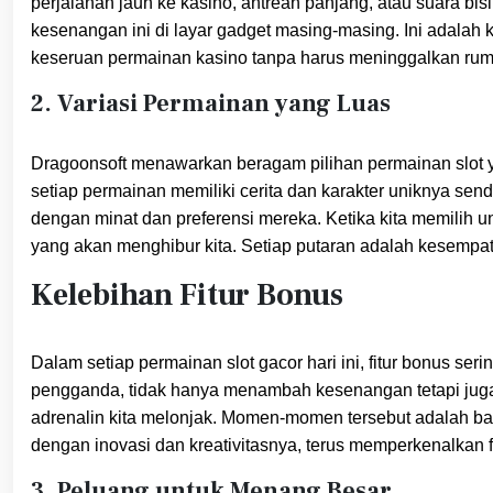
perjalanan jauh ke kasino, antrean panjang, atau suara b
kesenangan ini di layar gadget masing-masing. Ini adalah 
keseruan permainan kasino tanpa harus meninggalkan rum
2. Variasi Permainan yang Luas
Dragoonsoft menawarkan beragam pilihan permainan slot ya
setiap permainan memiliki cerita dan karakter uniknya s
dengan minat dan preferensi mereka. Ketika kita memilih un
yang akan menghibur kita. Setiap putaran adalah kesempat
Kelebihan Fitur Bonus
Dalam setiap permainan slot gacor hari ini, fitur bonus sering
pengganda, tidak hanya menambah kesenangan tetapi juga m
adrenalin kita melonjak. Momen-momen tersebut adalah bag
dengan inovasi dan kreativitasnya, terus memperkenalkan 
3. Peluang untuk Menang Besar