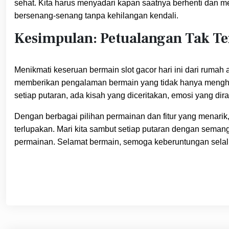
sehat. Kita harus menyadari kapan saatnya berhenti dan me
bersenang-senang tanpa kehilangan kendali.
Kesimpulan: Petualangan Tak Ter
Menikmati keseruan bermain slot gacor hari ini dari rumah
memberikan pengalaman bermain yang tidak hanya menghi
setiap putaran, ada kisah yang diceritakan, emosi yang di
Dengan berbagai pilihan permainan dan fitur yang menarik,
terlupakan. Mari kita sambut setiap putaran dengan seman
permainan. Selamat bermain, semoga keberuntungan selalu