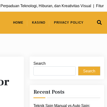
aduan Teknologi, Hiburan, dan Kreativitas Visual |
Fitur Live
HOME
KASINO
PRIVACY POLICY
Search
Search
or
Recent Posts
Teknik Spin Manual vs Auto Spin: