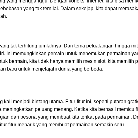
ising yang mengganggu. Dengan koneksi internet, kita bisa men
kebebasan yang tak ternilai. Dalam sekejap, kita dapat merasa
ah.
ng tak terhitung jumlahnya. Dari tema petualangan hingga mit
endiri. Ini memungkinkan pemain untuk menemukan permainan ya
tuk bermain, kita tidak hanya memilih mesin slot; kita memili
an baru untuk menjelajahi dunia yang berbeda.
 kali menjadi bintang utama. Fitur-fitur ini, seperti putaran grat
eningkatkan peluang menang. Ketika kita berhasil memicu fitu
ian dari pesona yang membuat kita terikat pada permainan. D
fitur-fitur menarik yang membuat permainan semakin seru.