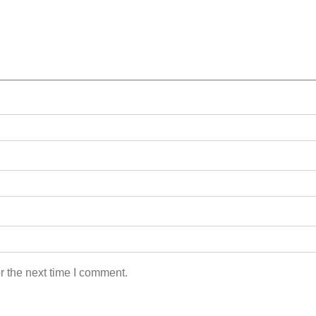
r the next time I comment.