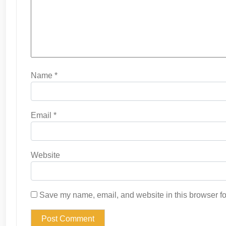
Name
*
Email
*
Website
Save my name, email, and website in this browser fo