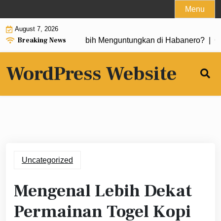
Skip
Menu
to
August 7, 2026
content
Breaking News
vs Auto Spin: Mana Lebih Menguntungkan di Habanero? |
Game
WordPress Website
Uncategorized
Mengenal Lebih Dekat
Permainan Togel Kopi