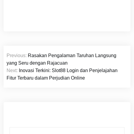
Post
Previous:
Rasakan Pengalaman Taruhan Langsung
navigation
yang Seru dengan Rajacuan
Next:
Inovasi Terkini: Slot88 Login dan Penjelajahan
Fitur Terbaru dalam Perjudian Online