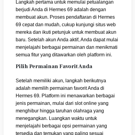
Langkah pertama untuk memulai petualangan
berjudi Anda di Hermes 69 adalah dengan
membuat akun. Proses pendaftaran di Hermes
69 cepat dan mudah, cukup kunjungi situs web
mereka dan ikuti petunjuk untuk membuat akun
baru. Setelah akun Anda aktif, Anda dapat mulai
menjelajahi berbagai permainan dan menikmati
semua fitur yang ditawarkan oleh platform ini.
Pilih Permainan Favorit Anda
Setelah memiliki akun, langkah berikutnya
adalah memilih permainan favorit Anda di
Hermes 69. Platform ini menawarkan berbagai
jenis permainan, mulai dari slot online yang
menghibur hingga taruhan olahraga yang
menegangkan. Luangkan waktu untuk
menjelajahi berbagai opsi permainan yang
tersedia dan temukan yang paling sesuai