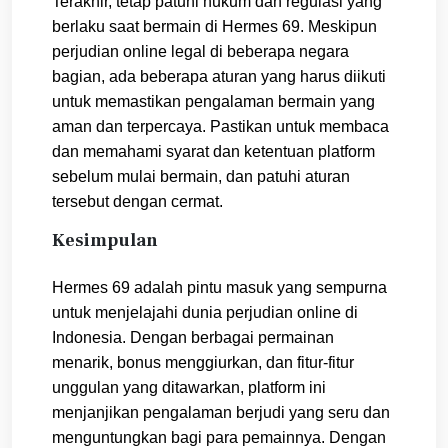
Terakhir, tetap patuhi hukum dan regulasi yang
berlaku saat bermain di Hermes 69. Meskipun
perjudian online legal di beberapa negara
bagian, ada beberapa aturan yang harus diikuti
untuk memastikan pengalaman bermain yang
aman dan terpercaya. Pastikan untuk membaca
dan memahami syarat dan ketentuan platform
sebelum mulai bermain, dan patuhi aturan
tersebut dengan cermat.
Kesimpulan
Hermes 69 adalah pintu masuk yang sempurna
untuk menjelajahi dunia perjudian online di
Indonesia. Dengan berbagai permainan
menarik, bonus menggiurkan, dan fitur-fitur
unggulan yang ditawarkan, platform ini
menjanjikan pengalaman berjudi yang seru dan
menguntungkan bagi para pemainnya. Dengan