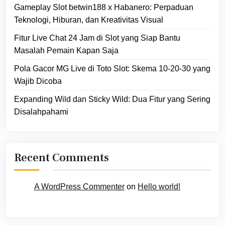
Gameplay Slot betwin188 x Habanero: Perpaduan
Teknologi, Hiburan, dan Kreativitas Visual
Fitur Live Chat 24 Jam di Slot yang Siap Bantu
Masalah Pemain Kapan Saja
Pola Gacor MG Live di Toto Slot: Skema 10-20-30 yang
Wajib Dicoba
Expanding Wild dan Sticky Wild: Dua Fitur yang Sering
Disalahpahami
Recent Comments
A WordPress Commenter
on
Hello world!