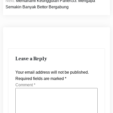
Next:
Memahami Keunggulan Panen33: Mengapa
Semakin Banyak Bettor Bergabung
Leave a Reply
Your email address will not be published.
Required fields are marked
*
Comment
*