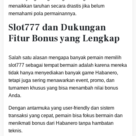
menaikkan taruhan secara drastis jika belum
memahami pola permainannya.
Slot777 dan Dukungan
Fitur Bonus yang Lengkap
Salah satu alasan mengapa banyak pemain memilih
slot777 sebagai tempat bermain adalah karena mereka
tidak hanya menyediakan banyak game Habanero,
tetapi juga sering menawarkan event, promo, dan
turnamen khusus yang bisa menambah nilai bonus
Anda.
Dengan antarmuka yang user-friendly dan sistem
transaksi yang cepat, pemain bisa fokus bermain dan
menikmati bonus dari Habanero tanpa hambatan
teknis.