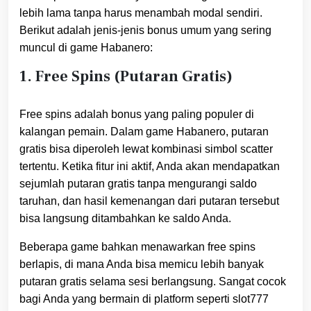
lebih lama tanpa harus menambah modal sendiri.
Berikut adalah jenis-jenis bonus umum yang sering
muncul di game Habanero:
1. Free Spins (Putaran Gratis)
Free spins adalah bonus yang paling populer di
kalangan pemain. Dalam game Habanero, putaran
gratis bisa diperoleh lewat kombinasi simbol scatter
tertentu. Ketika fitur ini aktif, Anda akan mendapatkan
sejumlah putaran gratis tanpa mengurangi saldo
taruhan, dan hasil kemenangan dari putaran tersebut
bisa langsung ditambahkan ke saldo Anda.
Beberapa game bahkan menawarkan free spins
berlapis, di mana Anda bisa memicu lebih banyak
putaran gratis selama sesi berlangsung. Sangat cocok
bagi Anda yang bermain di platform seperti slot777