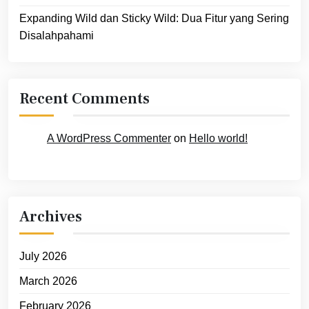
Expanding Wild dan Sticky Wild: Dua Fitur yang Sering
Disalahpahami
Recent Comments
A WordPress Commenter
on
Hello world!
Archives
July 2026
March 2026
February 2026