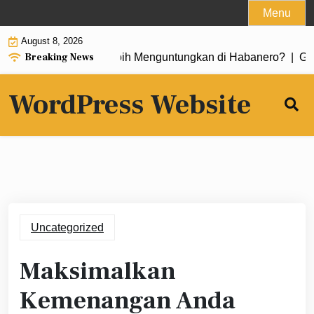
Skip
Menu
to
August 8, 2026
content
Breaking News
s Auto Spin: Mana Lebih Menguntungkan di Habanero? |
Gamepl
WordPress Website
Uncategorized
Maksimalkan
Kemenangan Anda