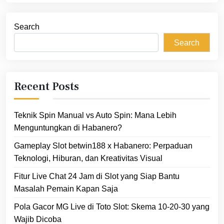
Search
Search
Recent Posts
Teknik Spin Manual vs Auto Spin: Mana Lebih
Menguntungkan di Habanero?
Gameplay Slot betwin188 x Habanero: Perpaduan
Teknologi, Hiburan, dan Kreativitas Visual
Fitur Live Chat 24 Jam di Slot yang Siap Bantu
Masalah Pemain Kapan Saja
Pola Gacor MG Live di Toto Slot: Skema 10-20-30 yang
Wajib Dicoba