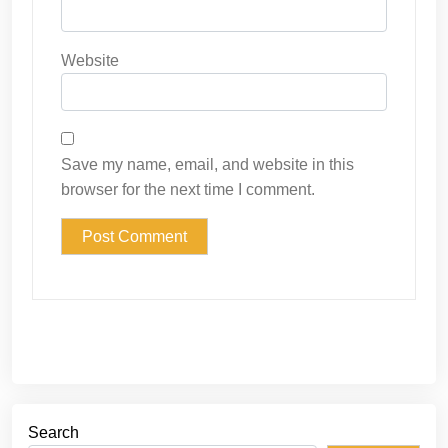
Website
Save my name, email, and website in this
browser for the next time I comment.
Search