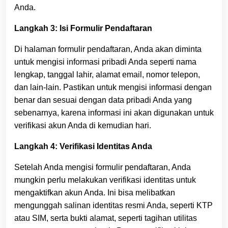
Anda.
Langkah 3: Isi Formulir Pendaftaran
Di halaman formulir pendaftaran, Anda akan diminta
untuk mengisi informasi pribadi Anda seperti nama
lengkap, tanggal lahir, alamat email, nomor telepon,
dan lain-lain. Pastikan untuk mengisi informasi dengan
benar dan sesuai dengan data pribadi Anda yang
sebenarnya, karena informasi ini akan digunakan untuk
verifikasi akun Anda di kemudian hari.
Langkah 4: Verifikasi Identitas Anda
Setelah Anda mengisi formulir pendaftaran, Anda
mungkin perlu melakukan verifikasi identitas untuk
mengaktifkan akun Anda. Ini bisa melibatkan
mengunggah salinan identitas resmi Anda, seperti KTP
atau SIM, serta bukti alamat, seperti tagihan utilitas