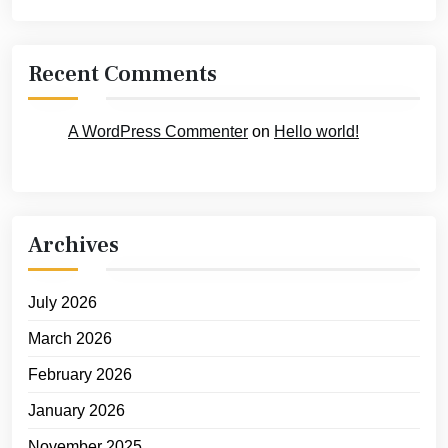
Recent Comments
A WordPress Commenter
on
Hello world!
Archives
July 2026
March 2026
February 2026
January 2026
November 2025