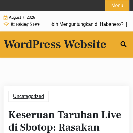
Skip
Menu
to
August 7, 2026
content
Breaking News
vs Auto Spin: Mana Lebih Menguntungkan di Habanero? |
Game
WordPress Website
Uncategorized
Keseruan Taruhan Live
di Sbotop: Rasakan