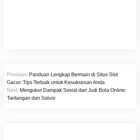
Post
Previous:
Panduan Lengkap Bermain di Situs Slot
navigation
Gacor: Tips Terbaik untuk Kesuksesan Anda
Next:
Mengukur Dampak Sosial dari Judi Bola Online:
Tantangan dan Solusi