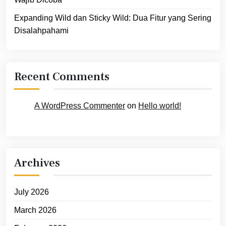
Expanding Wild dan Sticky Wild: Dua Fitur yang Sering
Disalahpahami
Recent Comments
A WordPress Commenter
on
Hello world!
Archives
July 2026
March 2026