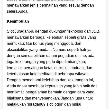
menawarkan jenis permainan yang sesuai dengan
selera Anda.
Kesimpulan
Slot Juragan69, dengan dukungan teknologi dari JDB,
menawarkan berbagai kelebihan seperti grafis yang
memukau, fitur bonus yang menggoda, dan
aksesibilitas yang mudah. Namun, seperti halnya
dengan semua pilihan dalam perjudian online, ada
juga kekurangan yang perlu dipertimbangkan,
termasuk persaingan ketat, risiko kecanduan, dan
keterbatasan ketersediaan di beberapa wilayah.
Dengan memahami kelebihan dan kekurangan ini,
Anda dapat membuat keputusan yang lebih baik dan
menikmati pengalaman bermain dengan cara yang
bijaksana dan menyenangkan. Jangan lupa untuk
melakukan “juragan69 slot login” dan mulai