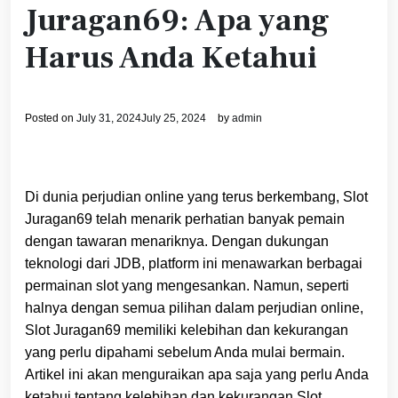
Juragan69: Apa yang
Harus Anda Ketahui
Posted on
July 31, 2024
July 25, 2024
by
admin
Di dunia perjudian online yang terus berkembang, Slot
Juragan69 telah menarik perhatian banyak pemain
dengan tawaran menariknya. Dengan dukungan
teknologi dari JDB, platform ini menawarkan berbagai
permainan slot yang mengesankan. Namun, seperti
halnya dengan semua pilihan dalam perjudian online,
Slot Juragan69 memiliki kelebihan dan kekurangan
yang perlu dipahami sebelum Anda mulai bermain.
Artikel ini akan menguraikan apa saja yang perlu Anda
ketahui tentang kelebihan dan kekurangan Slot