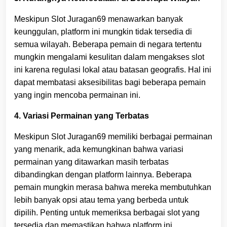
Meskipun Slot Juragan69 menawarkan banyak
keunggulan, platform ini mungkin tidak tersedia di
semua wilayah. Beberapa pemain di negara tertentu
mungkin mengalami kesulitan dalam mengakses slot
ini karena regulasi lokal atau batasan geografis. Hal ini
dapat membatasi aksesibilitas bagi beberapa pemain
yang ingin mencoba permainan ini.
4. Variasi Permainan yang Terbatas
Meskipun Slot Juragan69 memiliki berbagai permainan
yang menarik, ada kemungkinan bahwa variasi
permainan yang ditawarkan masih terbatas
dibandingkan dengan platform lainnya. Beberapa
pemain mungkin merasa bahwa mereka membutuhkan
lebih banyak opsi atau tema yang berbeda untuk
dipilih. Penting untuk memeriksa berbagai slot yang
tersedia dan memastikan bahwa platform ini