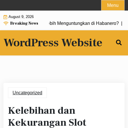
Skip
Menu
to
August 9, 2026
content
Breaking News
vs Auto Spin: Mana Lebih Menguntungkan di Habanero? |
Game
WordPress Website
Uncategorized
Kelebihan dan
Kekurangan Slot