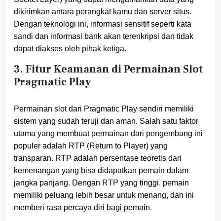
dikirimkan antara perangkat kamu dan server situs.
Dengan teknologi ini, informasi sensitif seperti kata
sandi dan informasi bank akan terenkripsi dan tidak
dapat diakses oleh pihak ketiga.
3. Fitur Keamanan di Permainan Slot
Pragmatic Play
Permainan slot dari Pragmatic Play sendiri memiliki
sistem yang sudah teruji dan aman. Salah satu faktor
utama yang membuat permainan dari pengembang ini
populer adalah RTP (Return to Player) yang
transparan. RTP adalah persentase teoretis dari
kemenangan yang bisa didapatkan pemain dalam
jangka panjang. Dengan RTP yang tinggi, pemain
memiliki peluang lebih besar untuk menang, dan ini
memberi rasa percaya diri bagi pemain.