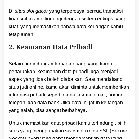
Di
situs slot gacor
yang terpercaya, semua transaksi
finansial akan dilindungi dengan sistem enkripsi yang
kuat, yang memastikan bahwa data keuangan kamu
tetap aman.
2.
Keamanan Data Pribadi
Selain perlindungan terhadap uang yang kamu
pertaruhkan, keamanan data pribadi juga menjadi
aspek yang tidak boleh diabaikan. Saat mendaftar di
situs judi online, kamu akan diminta untuk memberikan
informasi pribadi seperti nama, alamat email, nomor
telepon, dan data bank. Jika data ini jatuh ke tangan
yang salah, bisa sangat berbahaya.
Untuk memastikan data pribadi kamu terlindungi, pilih
situs yang menggunakan sistem enkripsi SSL (Secure
Socket Layer) yang dapat mengamankan data yang