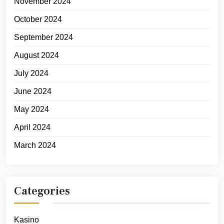
November 2024
October 2024
September 2024
August 2024
July 2024
June 2024
May 2024
April 2024
March 2024
Categories
Kasino