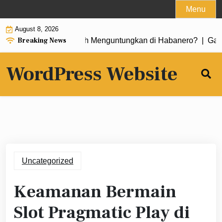
Skip
Menu
to
August 8, 2026
content
Breaking News
Auto Spin: Mana Lebih Menguntungkan di Habanero? |
Gamepla
WordPress Website
Uncategorized
Keamanan Bermain
Slot Pragmatic Play di