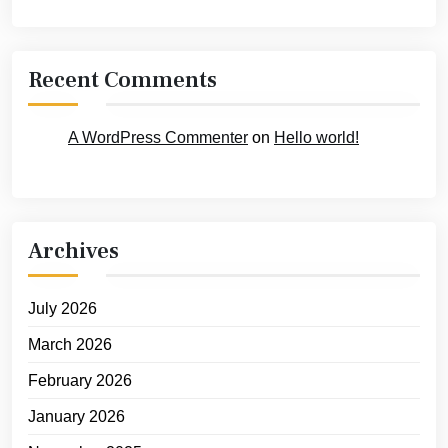
Recent Comments
A WordPress Commenter
on
Hello world!
Archives
July 2026
March 2026
February 2026
January 2026