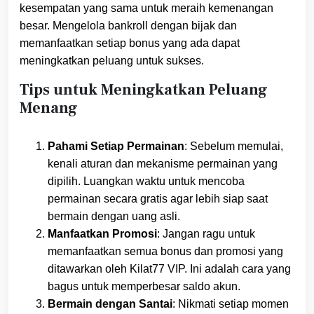
kesempatan yang sama untuk meraih kemenangan
besar. Mengelola bankroll dengan bijak dan
memanfaatkan setiap bonus yang ada dapat
meningkatkan peluang untuk sukses.
Tips untuk Meningkatkan Peluang
Menang
Pahami Setiap Permainan
: Sebelum memulai,
kenali aturan dan mekanisme permainan yang
dipilih. Luangkan waktu untuk mencoba
permainan secara gratis agar lebih siap saat
bermain dengan uang asli.
Manfaatkan Promosi
: Jangan ragu untuk
memanfaatkan semua bonus dan promosi yang
ditawarkan oleh Kilat77 VIP. Ini adalah cara yang
bagus untuk memperbesar saldo akun.
Bermain dengan Santai
: Nikmati setiap momen