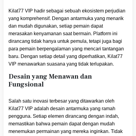
Kilat77 VIP hadir sebagai sebuah ekosistem perjudian
yang komprehensif. Dengan antarmuka yang menarik
dan mudah digunakan, setiap pemain dapat
merasakan kenyamanan saat bermain. Platform ini
dirancang tidak hanya untuk pemula, tetapi juga bagi
para pemain berpengalaman yang mencari tantangan
baru. Dengan setiap detail yang diperhatikan, Kilat77
VIP menawarkan suasana yang tidak terlupakan.
Desain yang Menawan dan
Fungsional
Salah satu inovasi terbesar yang ditawarkan oleh
Kilat77 VIP adalah desain antarmuka yang ramah
pengguna. Setiap elemen dirancang dengan indah,
memastikan bahwa pemain dapat dengan mudah
menemukan permainan yang mereka inginkan. Tidak