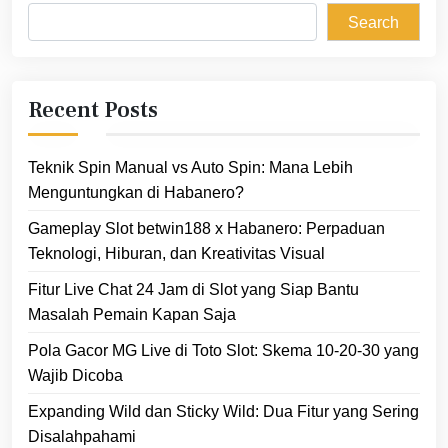
Search
Recent Posts
Teknik Spin Manual vs Auto Spin: Mana Lebih
Menguntungkan di Habanero?
Gameplay Slot betwin188 x Habanero: Perpaduan
Teknologi, Hiburan, dan Kreativitas Visual
Fitur Live Chat 24 Jam di Slot yang Siap Bantu
Masalah Pemain Kapan Saja
Pola Gacor MG Live di Toto Slot: Skema 10-20-30 yang
Wajib Dicoba
Expanding Wild dan Sticky Wild: Dua Fitur yang Sering
Disalahpahami