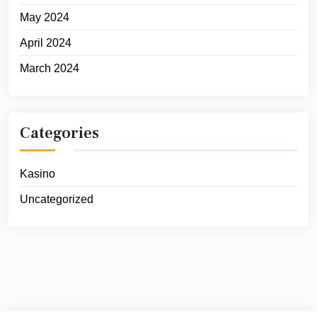
May 2024
April 2024
March 2024
Categories
Kasino
Uncategorized