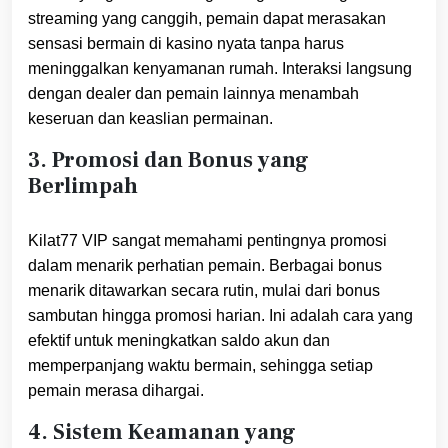
streaming yang canggih, pemain dapat merasakan
sensasi bermain di kasino nyata tanpa harus
meninggalkan kenyamanan rumah. Interaksi langsung
dengan dealer dan pemain lainnya menambah
keseruan dan keaslian permainan.
3. Promosi dan Bonus yang
Berlimpah
Kilat77 VIP sangat memahami pentingnya promosi
dalam menarik perhatian pemain. Berbagai bonus
menarik ditawarkan secara rutin, mulai dari bonus
sambutan hingga promosi harian. Ini adalah cara yang
efektif untuk meningkatkan saldo akun dan
memperpanjang waktu bermain, sehingga setiap
pemain merasa dihargai.
4. Sistem Keamanan yang