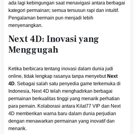
ada lagi kebingungan saat menavigasi antara berbagai
kategori permainan; semua tersusun rapi dan intuitif.
Pengalaman bermain pun menjadi lebih
menyenangkan.
Next 4D: Inovasi yang
Menggugah
Ketika berbicara tentang inovasi dalam dunia judi
online, tidak lengkap rasanya tanpa menyebut
Next
4D
. Sebagai salah satu penyedia game terkemuka di
Indonesia, Next 4D telah menghadirkan berbagai
permainan berkualitas tinggi yang menarik perhatian
para pemain. Kolaborasi antara Kilat77 VIP dan Next
4D memberikan warna baru dalam dunia perjudian
dengan menawarkan permainan yang inovatif dan
menarik.