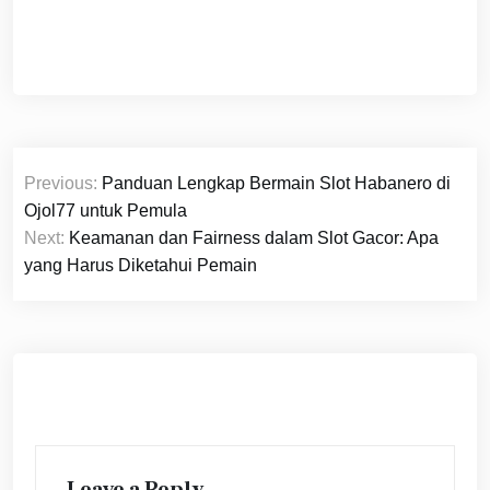
Post
Previous:
Panduan Lengkap Bermain Slot Habanero di
navigation
Ojol77 untuk Pemula
Next:
Keamanan dan Fairness dalam Slot Gacor: Apa
yang Harus Diketahui Pemain
Leave a Reply