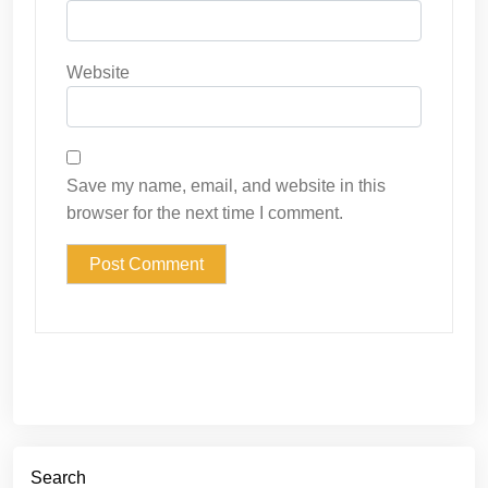
Website
Save my name, email, and website in this
browser for the next time I comment.
Search