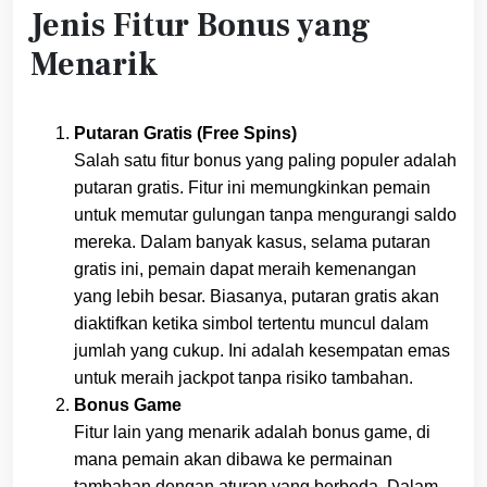
Jenis Fitur Bonus yang
Menarik
Putaran Gratis (Free Spins)
Salah satu fitur bonus yang paling populer adalah
putaran gratis. Fitur ini memungkinkan pemain
untuk memutar gulungan tanpa mengurangi saldo
mereka. Dalam banyak kasus, selama putaran
gratis ini, pemain dapat meraih kemenangan
yang lebih besar. Biasanya, putaran gratis akan
diaktifkan ketika simbol tertentu muncul dalam
jumlah yang cukup. Ini adalah kesempatan emas
untuk meraih jackpot tanpa risiko tambahan.
Bonus Game
Fitur lain yang menarik adalah bonus game, di
mana pemain akan dibawa ke permainan
tambahan dengan aturan yang berbeda. Dalam