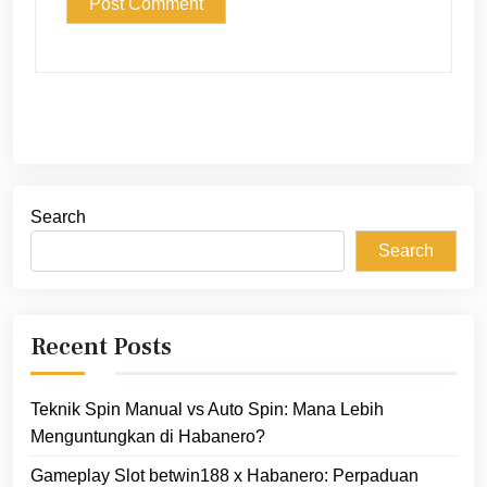
Search
Search
Recent Posts
Teknik Spin Manual vs Auto Spin: Mana Lebih
Menguntungkan di Habanero?
Gameplay Slot betwin188 x Habanero: Perpaduan