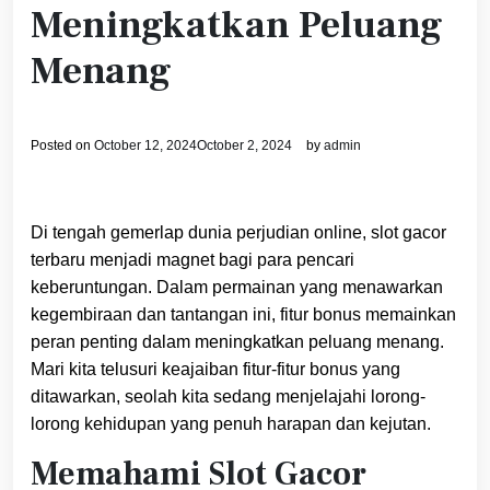
Meningkatkan Peluang
Menang
Posted on
October 12, 2024
October 2, 2024
by
admin
Di tengah gemerlap dunia perjudian online, slot gacor
terbaru menjadi magnet bagi para pencari
keberuntungan. Dalam permainan yang menawarkan
kegembiraan dan tantangan ini, fitur bonus memainkan
peran penting dalam meningkatkan peluang menang.
Mari kita telusuri keajaiban fitur-fitur bonus yang
ditawarkan, seolah kita sedang menjelajahi lorong-
lorong kehidupan yang penuh harapan dan kejutan.
Memahami Slot Gacor