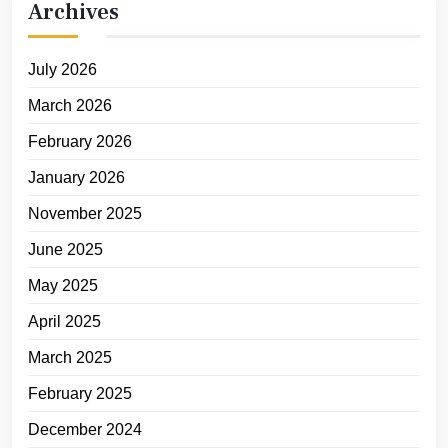
Archives
July 2026
March 2026
February 2026
January 2026
November 2025
June 2025
May 2025
April 2025
March 2025
February 2025
December 2024