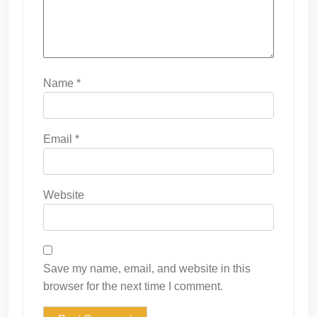
Name
*
Email
*
Website
Save my name, email, and website in this
browser for the next time I comment.