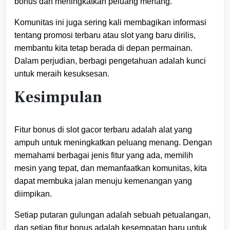
bonus dan meningkatkan peluang menang.
Komunitas ini juga sering kali membagikan informasi
tentang promosi terbaru atau slot yang baru dirilis,
membantu kita tetap berada di depan permainan.
Dalam perjudian, berbagi pengetahuan adalah kunci
untuk meraih kesuksesan.
Kesimpulan
Fitur bonus di slot gacor terbaru adalah alat yang
ampuh untuk meningkatkan peluang menang. Dengan
memahami berbagai jenis fitur yang ada, memilih
mesin yang tepat, dan memanfaatkan komunitas, kita
dapat membuka jalan menuju kemenangan yang
diimpikan.
Setiap putaran gulungan adalah sebuah petualangan,
dan setiap fitur bonus adalah kesempatan baru untuk