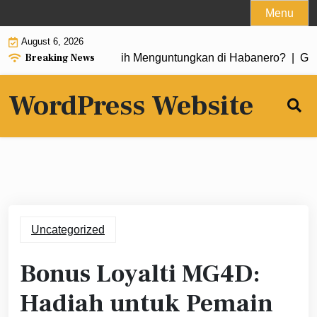
Skip
Menu
to
August 6, 2026
content
Breaking News
s Auto Spin: Mana Lebih Menguntungkan di Habanero? |
Gamepl
WordPress Website
Uncategorized
Bonus Loyalti MG4D:
Hadiah untuk Pemain