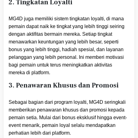
2. Tingkatan Loyalti
MG4D juga memiliki sistem tingkatan loyalti, di mana
pemain dapat naik ke tingkat yang lebih tinggi seiring
dengan aktifitas bermain mereka. Setiap tingkat
menawarkan keuntungan yang lebih besar, seperti
bonus yang lebih tinggi, hadiah spesial, dan layanan
pelanggan yang lebih personal. Ini memberi motivasi
bagi pemain untuk terus meningkatkan aktivitas
mereka di platform.
3. Penawaran Khusus dan Promosi
Sebagai bagian dari program loyalti, MG4D seringkali
memberikan penawaran khusus dan promosi kepada
pemain setia. Mulai dari bonus eksklusif hingga event-
event menarik, pemain loyal selalu mendapatkan
perhatian lebih dari platform.