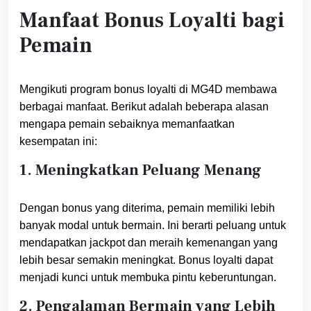
Manfaat Bonus Loyalti bagi
Pemain
Mengikuti program bonus loyalti di MG4D membawa
berbagai manfaat. Berikut adalah beberapa alasan
mengapa pemain sebaiknya memanfaatkan
kesempatan ini:
1. Meningkatkan Peluang Menang
Dengan bonus yang diterima, pemain memiliki lebih
banyak modal untuk bermain. Ini berarti peluang untuk
mendapatkan jackpot dan meraih kemenangan yang
lebih besar semakin meningkat. Bonus loyalti dapat
menjadi kunci untuk membuka pintu keberuntungan.
2. Pengalaman Bermain yang Lebih