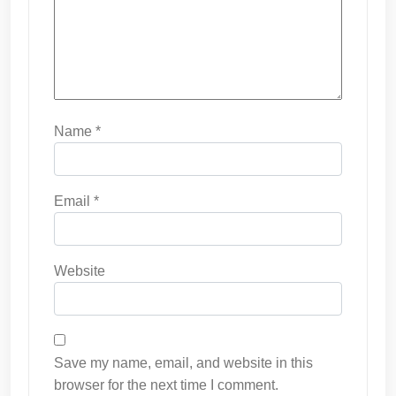
Name
*
Email
*
Website
Save my name, email, and website in this
browser for the next time I comment.