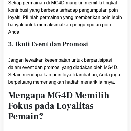
Setiap permainan di MG4D mungkin memiliki tingkat
kontribusi yang berbeda terhadap pengumpulan poin
loyalti. Pilihlah permainan yang memberikan poin lebih
banyak untuk memaksimalkan pengumpulan poin
Anda.
3. Ikuti Event dan Promosi
Jangan lewatkan kesempatan untuk berpartisipasi
dalam event dan promosi yang diadakan oleh MG4D.
Selain mendapatkan poin loyalti tambahan, Anda juga
berpeluang memenangkan hadiah menarik lainnya.
Mengapa MG4D Memilih
Fokus pada Loyalitas
Pemain?