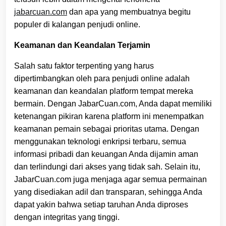
jabarcuan.com
dan apa yang membuatnya begitu
populer di kalangan penjudi online.
Keamanan dan Keandalan Terjamin
Salah satu faktor terpenting yang harus
dipertimbangkan oleh para penjudi online adalah
keamanan dan keandalan platform tempat mereka
bermain. Dengan JabarCuan.com, Anda dapat memiliki
ketenangan pikiran karena platform ini menempatkan
keamanan pemain sebagai prioritas utama. Dengan
menggunakan teknologi enkripsi terbaru, semua
informasi pribadi dan keuangan Anda dijamin aman
dan terlindungi dari akses yang tidak sah. Selain itu,
JabarCuan.com juga menjaga agar semua permainan
yang disediakan adil dan transparan, sehingga Anda
dapat yakin bahwa setiap taruhan Anda diproses
dengan integritas yang tinggi.