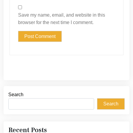
Save my name, email, and website in this
browser for the next time I comment.
Search
Search
Recent Posts