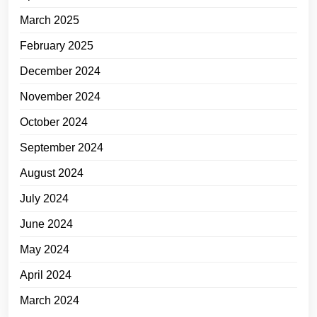
March 2025
February 2025
December 2024
November 2024
October 2024
September 2024
August 2024
July 2024
June 2024
May 2024
April 2024
March 2024