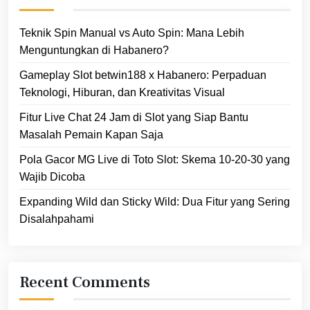
Teknik Spin Manual vs Auto Spin: Mana Lebih
Menguntungkan di Habanero?
Gameplay Slot betwin188 x Habanero: Perpaduan
Teknologi, Hiburan, dan Kreativitas Visual
Fitur Live Chat 24 Jam di Slot yang Siap Bantu
Masalah Pemain Kapan Saja
Pola Gacor MG Live di Toto Slot: Skema 10-20-30 yang
Wajib Dicoba
Expanding Wild dan Sticky Wild: Dua Fitur yang Sering
Disalahpahami
Recent Comments