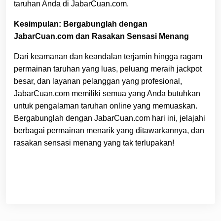
taruhan Anda di JabarCuan.com.
Kesimpulan: Bergabunglah dengan
JabarCuan.com dan Rasakan Sensasi Menang
Dari keamanan dan keandalan terjamin hingga ragam
permainan taruhan yang luas, peluang meraih jackpot
besar, dan layanan pelanggan yang profesional,
JabarCuan.com memiliki semua yang Anda butuhkan
untuk pengalaman taruhan online yang memuaskan.
Bergabunglah dengan JabarCuan.com hari ini, jelajahi
berbagai permainan menarik yang ditawarkannya, dan
rasakan sensasi menang yang tak terlupakan!