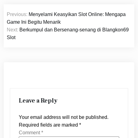
Post
Previous:
Menyelami Keasyikan Slot Online: Mengapa
navigation
Game Ini Begitu Menarik
Next:
Berkumpul dan Bersenang-senang di Blangkon69
Slot
Leave a Reply
Your email address will not be published.
Required fields are marked
*
Comment
*