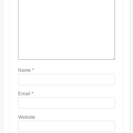
Name
*
Email
*
Website