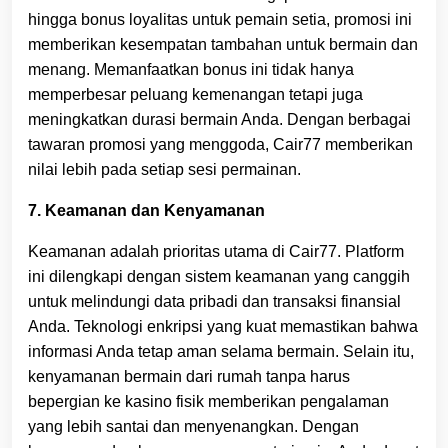
hingga bonus loyalitas untuk pemain setia, promosi ini
memberikan kesempatan tambahan untuk bermain dan
menang. Memanfaatkan bonus ini tidak hanya
memperbesar peluang kemenangan tetapi juga
meningkatkan durasi bermain Anda. Dengan berbagai
tawaran promosi yang menggoda, Cair77 memberikan
nilai lebih pada setiap sesi permainan.
7. Keamanan dan Kenyamanan
Keamanan adalah prioritas utama di Cair77. Platform
ini dilengkapi dengan sistem keamanan yang canggih
untuk melindungi data pribadi dan transaksi finansial
Anda. Teknologi enkripsi yang kuat memastikan bahwa
informasi Anda tetap aman selama bermain. Selain itu,
kenyamanan bermain dari rumah tanpa harus
bepergian ke kasino fisik memberikan pengalaman
yang lebih santai dan menyenangkan. Dengan