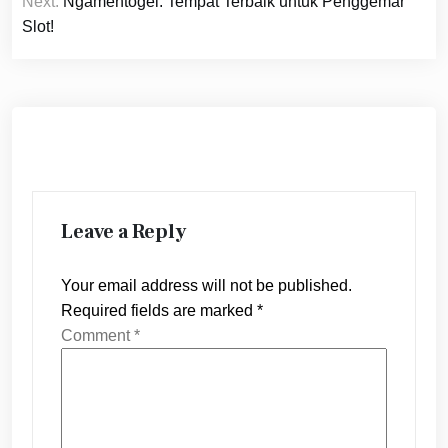
Next:
Ngamentogel: Tempat Terbaik untuk Penggemar
Slot!
Leave a Reply
Your email address will not be published.
Required fields are marked
*
Comment
*