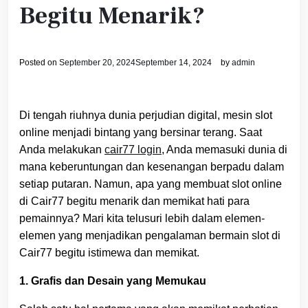
Begitu Menarik?
Posted on
September 20, 2024
September 14, 2024
by
admin
Di tengah riuhnya dunia perjudian digital, mesin slot
online menjadi bintang yang bersinar terang. Saat
Anda melakukan
cair77 login
, Anda memasuki dunia di
mana keberuntungan dan kesenangan berpadu dalam
setiap putaran. Namun, apa yang membuat slot online
di Cair77 begitu menarik dan memikat hati para
pemainnya? Mari kita telusuri lebih dalam elemen-
elemen yang menjadikan pengalaman bermain slot di
Cair77 begitu istimewa dan memikat.
1. Grafis dan Desain yang Memukau