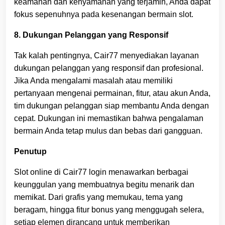
keamanan dan kenyamanan yang terjamin, Anda dapat
fokus sepenuhnya pada kesenangan bermain slot.
8. Dukungan Pelanggan yang Responsif
Tak kalah pentingnya, Cair77 menyediakan layanan
dukungan pelanggan yang responsif dan profesional.
Jika Anda mengalami masalah atau memiliki
pertanyaan mengenai permainan, fitur, atau akun Anda,
tim dukungan pelanggan siap membantu Anda dengan
cepat. Dukungan ini memastikan bahwa pengalaman
bermain Anda tetap mulus dan bebas dari gangguan.
Penutup
Slot online di Cair77 login menawarkan berbagai
keunggulan yang membuatnya begitu menarik dan
memikat. Dari grafis yang memukau, tema yang
beragam, hingga fitur bonus yang menggugah selera,
setiap elemen dirancang untuk memberikan