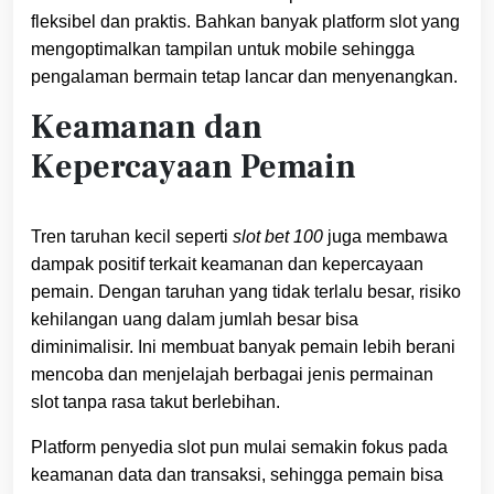
fleksibel dan praktis. Bahkan banyak platform slot yang
mengoptimalkan tampilan untuk mobile sehingga
pengalaman bermain tetap lancar dan menyenangkan.
Keamanan dan
Kepercayaan Pemain
Tren taruhan kecil seperti
slot bet 100
juga membawa
dampak positif terkait keamanan dan kepercayaan
pemain. Dengan taruhan yang tidak terlalu besar, risiko
kehilangan uang dalam jumlah besar bisa
diminimalisir. Ini membuat banyak pemain lebih berani
mencoba dan menjelajah berbagai jenis permainan
slot tanpa rasa takut berlebihan.
Platform penyedia slot pun mulai semakin fokus pada
keamanan data dan transaksi, sehingga pemain bisa