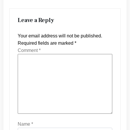
Leave a Reply
Your email address will not be published.
Required fields are marked
*
Comment
*
Name
*