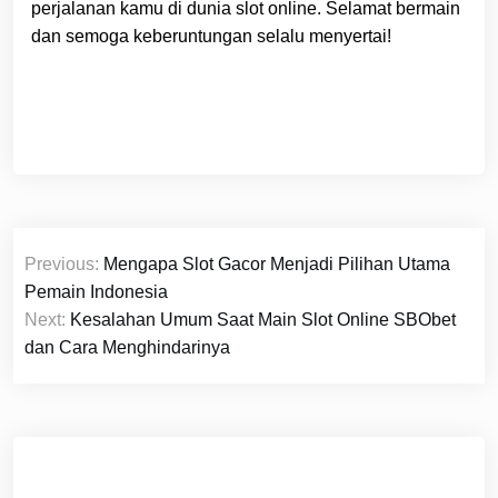
perjalanan kamu di dunia slot online. Selamat bermain
dan semoga keberuntungan selalu menyertai!
Post
Previous:
Mengapa Slot Gacor Menjadi Pilihan Utama
navigation
Pemain Indonesia
Next:
Kesalahan Umum Saat Main Slot Online SBObet
dan Cara Menghindarinya