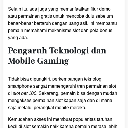
Selain itu, ada juga yang memanfaatkan fitur demo
atau permainan gratis untuk mencoba dulu sebelum
benar-benar bertaruh dengan uang asli. Ini membantu
pemain memahami mekanisme slot dan pola bonus
yang ada.
Pengaruh Teknologi dan
Mobile Gaming
Tidak bisa dipungkiri, perkembangan teknologi
smartphone sangat memengaruhi tren permainan slot
di
slot bet 100
. Sekarang, pemain bisa dengan mudah
mengakses permainan slot kapan saja dan di mana
saja melalui perangkat mobile mereka.
Kemudahan akses ini membuat popularitas taruhan
kecil di slot semakin naik karena pemain merasa lebih