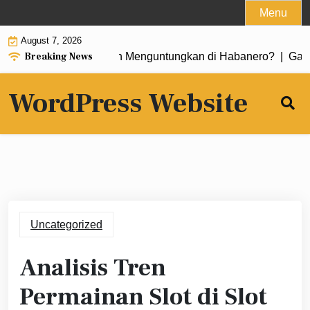
Skip
Menu
to
August 7, 2026
content
Breaking News
Auto Spin: Mana Lebih Menguntungkan di Habanero? |
Gamepla
WordPress Website
Uncategorized
Analisis Tren
Permainan Slot di Slot