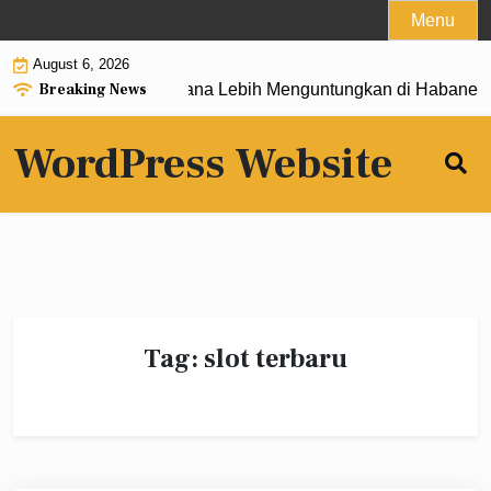
Skip
Menu
to
August 6, 2026
content
Breaking News
Manual vs Auto Spin: Mana Lebih Menguntungkan di Habanero
WordPress Website
Tag:
slot terbaru